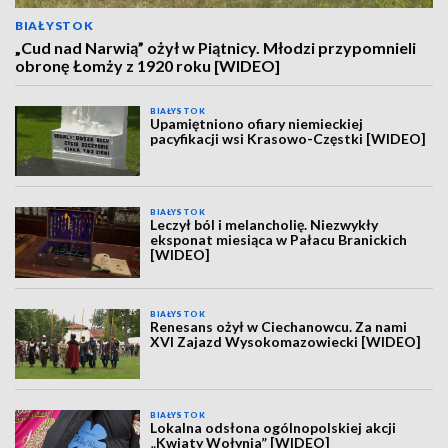
BIAŁYSTOK
„Cud nad Narwią” ożył w Piątnicy. Młodzi przypomnieli
obronę Łomży z 1920 roku [WIDEO]
BIAŁYSTOK
Upamiętniono ofiary niemieckiej
pacyfikacji wsi Krasowo-Częstki [WIDEO]
BIAŁYSTOK
Leczył ból i melancholię. Niezwykły
eksponat miesiąca w Pałacu Branickich
[WIDEO]
BIAŁYSTOK
Renesans ożył w Ciechanowcu. Za nami
XVI Zajazd Wysokomazowiecki [WIDEO]
BIAŁYSTOK
Lokalna odsłona ogólnopolskiej akcji
„Kwiaty Wołynia” [WIDEO]