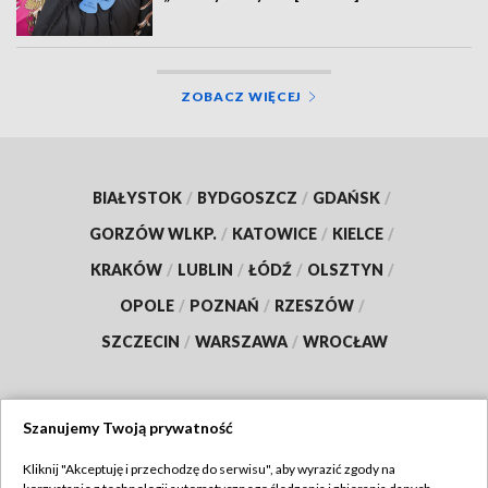
ZOBACZ WIĘCEJ
BIAŁYSTOK
/
BYDGOSZCZ
/
GDAŃSK
/
GORZÓW WLKP.
/
KATOWICE
/
KIELCE
/
KRAKÓW
/
LUBLIN
/
ŁÓDŹ
/
OLSZTYN
/
OPOLE
/
POZNAŃ
/
RZESZÓW
/
SZCZECIN
/
WARSZAWA
/
WROCŁAW
Szanujemy Twoją prywatność
Dołącz do nas:
Kliknij "Akceptuję i przechodzę do serwisu", aby wyrazić zgody na