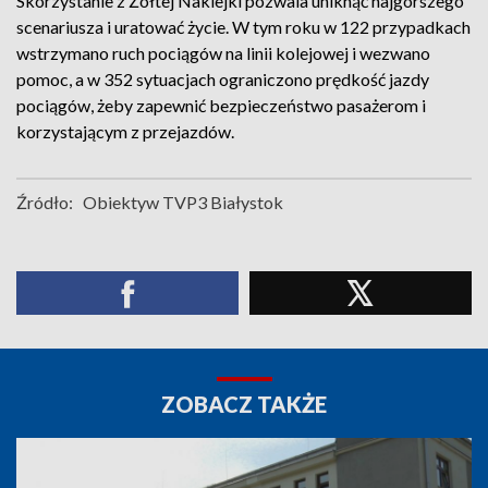
Skorzystanie z Żółtej Naklejki pozwala uniknąć najgorszego
scenariusza i uratować życie. W tym roku w 122 przypadkach
wstrzymano ruch pociągów na linii kolejowej i wezwano
pomoc, a w 352 sytuacjach ograniczono prędkość jazdy
pociągów, żeby zapewnić bezpieczeństwo pasażerom i
korzystającym z przejazdów.
Źródło:
Obiektyw TVP3 Białystok
ZOBACZ TAKŻE