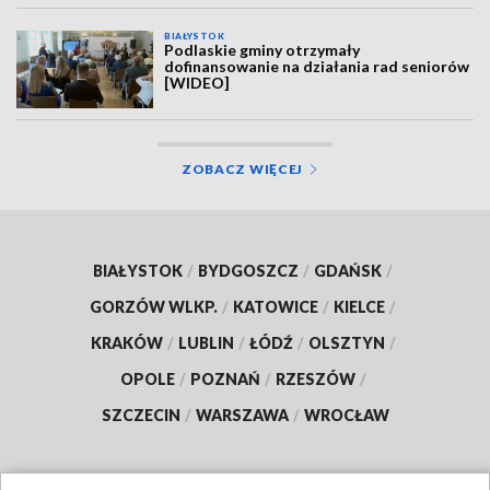
BIAŁYSTOK
Podlaskie gminy otrzymały
dofinansowanie na działania rad seniorów
[WIDEO]
ZOBACZ WIĘCEJ
BIAŁYSTOK
/
BYDGOSZCZ
/
GDAŃSK
/
GORZÓW WLKP.
/
KATOWICE
/
KIELCE
/
KRAKÓW
/
LUBLIN
/
ŁÓDŹ
/
OLSZTYN
/
OPOLE
/
POZNAŃ
/
RZESZÓW
/
SZCZECIN
/
WARSZAWA
/
WROCŁAW