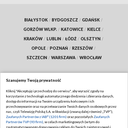
BIAŁYSTOK
/
BYDGOSZCZ
/
GDAŃSK
/
GORZÓW WLKP.
/
KATOWICE
/
KIELCE
/
KRAKÓW
/
LUBLIN
/
ŁÓDŹ
/
OLSZTYN
/
OPOLE
/
POZNAŃ
/
RZESZÓW
/
SZCZECIN
/
WARSZAWA
/
WROCŁAW
Szanujemy Twoją prywatność
Dołącz do nas:
Kliknij "Akceptuję i przechodzę do serwisu", aby wyrazić zgody na
korzystanie z technologii automatycznego śledzenia i zbierania danych,
TVP
dostęp do informacji na Twoim urządzeniu końcowym i ich
Abonament TVP
przechowywanie oraz na przetwarzanie Twoich danych osobowych przez
Regulamin TVP
nas, czyli Telewizję Polską S.A. w likwidacji (zwaną dalej również „TVP”),
Emisja w TVP
Polityka prywatności
Zaufanych Partnerów z IAB* (1201 firm)
oraz pozostałych
Zaufanych
Partnerów TVP (93 firm)
, w celach marketingowych (w tym do
Centrum informacji TVP
Moje zgody
zautomatyzowanego dopasowania reklam do Twoich zainteresowań i