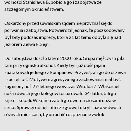
wolności Stanisława B, pobicia go i zabójstwa ze
szczególnym okrucieństwem.
Oskarżony przed suwalskim sądem nie przyznał się do
porwania i zabójstwa. Potwierdził jednak, że poszkodowany
był bity podczas imprezy, która 21 lat temu odbyła się nad
jeziorem Zelwa k. Sejn.
Do zabójstwa doszło latem 2000 roku. Grupa mężczyzn piła
tam przy ognisku alkohol. Kiedy byli już dość pijani
zaatakowali jednego z kompanów. Przywiązali go do drzewa
i zaczęli bić. Motywem agresywnego zachowania miał być
zaginiony nóż 27-letniego wówczas Witolda Z. Właściciel
noża i dwóch jego kolegów torturowało 34-latka, bili go
kijem i kopali. W końcu zabili go dwoma ciosami noża w
serce. Sprawcy odcięli ofierze głowę i ukryli ciało w dwóch
różnych miejscach, by utrudnić rozpoznanie zwłok.