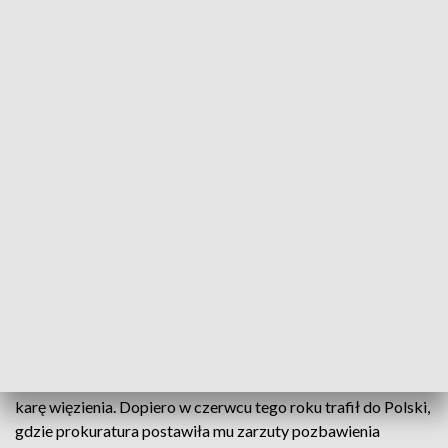
Oskarżony nie przyznaje się do brutalnego zabójstwa w Zelwie / fot. TVP3
Białystok
Przed Sądem Okręgowym w Suwałkach rozpoczął
się w poniedziałek proces 48-latka Witolda Z.
oskarżonego o zabójstwo ze szczególnym
okrucieństwem, do którego doszło w 2000 roku.
Oskarżony nie przyznał się do popełnienia zbrodni.
Mężczyzna przez ok. 20 lat był za granicą, gdzie odbywał
karę więzienia. Dopiero w czerwcu tego roku trafił do Polski,
gdzie prokuratura postawiła mu zarzuty pozbawienia