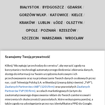
BIAŁYSTOK
/
BYDGOSZCZ
/
GDAŃSK
/
GORZÓW WLKP.
/
KATOWICE
/
KIELCE
/
KRAKÓW
/
LUBLIN
/
ŁÓDŹ
/
OLSZTYN
/
OPOLE
/
POZNAŃ
/
RZESZÓW
/
SZCZECIN
/
WARSZAWA
/
WROCŁAW
Szanujemy Twoją prywatność
Dołącz do nas:
Kliknij "Akceptuję i przechodzę do serwisu", aby wyrazić zgody na
korzystanie z technologii automatycznego śledzenia i zbierania danych,
TVP
dostęp do informacji na Twoim urządzeniu końcowym i ich
Abonament TVP
przechowywanie oraz na przetwarzanie Twoich danych osobowych przez
Regulamin TVP
nas, czyli Telewizję Polską S.A. w likwidacji (zwaną dalej również „TVP”),
Emisja w TVP
Polityka prywatności
Zaufanych Partnerów z IAB* (1201 firm)
oraz pozostałych
Zaufanych
Partnerów TVP (93 firm)
, w celach marketingowych (w tym do
Centrum informacji TVP
Moje zgody
zautomatyzowanego dopasowania reklam do Twoich zainteresowań i
mierzenia ich skuteczności) i pozostałych, które wskazujemy poniżej, a
Naziemna Telewizja Cyfrowa
Pomoc
także zgody na udostępnianie przez nas identyfikatora PPID do Google.