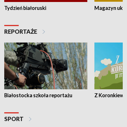
Tydzień białoruski
Magazyn ukra
REPORTAŻE
Białostocka szkoła reportażu
Z Koronkiewic
SPORT