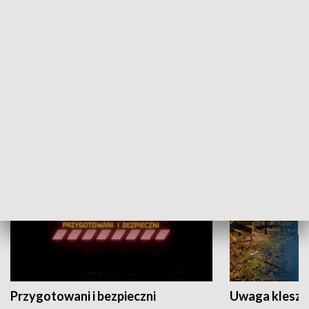
Grajmy Swoje
Białostocki Te
NAUKA I EDUKACJA
Przygotowani i bezpieczni
Uwaga kleszc