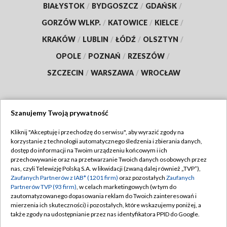
BIAŁYSTOK
/
BYDGOSZCZ
/
GDAŃSK
/
GORZÓW WLKP.
/
KATOWICE
/
KIELCE
/
KRAKÓW
/
LUBLIN
/
ŁÓDŹ
/
OLSZTYN
/
OPOLE
/
POZNAŃ
/
RZESZÓW
/
SZCZECIN
/
WARSZAWA
/
WROCŁAW
Szanujemy Twoją prywatność
Dołącz do nas:
Kliknij "Akceptuję i przechodzę do serwisu", aby wyrazić zgody na
korzystanie z technologii automatycznego śledzenia i zbierania danych,
TVP
dostęp do informacji na Twoim urządzeniu końcowym i ich
Abonament TVP
przechowywanie oraz na przetwarzanie Twoich danych osobowych przez
Regulamin TVP
nas, czyli Telewizję Polską S.A. w likwidacji (zwaną dalej również „TVP”),
Emisja w TVP
Polityka prywatności
Zaufanych Partnerów z IAB* (1201 firm)
oraz pozostałych
Zaufanych
Partnerów TVP (93 firm)
, w celach marketingowych (w tym do
Centrum informacji TVP
Moje zgody
zautomatyzowanego dopasowania reklam do Twoich zainteresowań i
mierzenia ich skuteczności) i pozostałych, które wskazujemy poniżej, a
Naziemna Telewizja Cyfrowa
Pomoc
także zgody na udostępnianie przez nas identyfikatora PPID do Google.
Sklep TVP