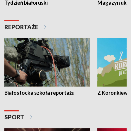
Tydzień białoruski
Magazyn ukra
REPORTAŻE
Białostocka szkoła reportażu
Z Koronkiewic
SPORT