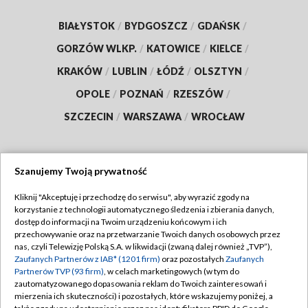
BIAŁYSTOK
/
BYDGOSZCZ
/
GDAŃSK
/
GORZÓW WLKP.
/
KATOWICE
/
KIELCE
/
KRAKÓW
/
LUBLIN
/
ŁÓDŹ
/
OLSZTYN
/
OPOLE
/
POZNAŃ
/
RZESZÓW
/
SZCZECIN
/
WARSZAWA
/
WROCŁAW
Szanujemy Twoją prywatność
Dołącz do nas:
Kliknij "Akceptuję i przechodzę do serwisu", aby wyrazić zgody na
korzystanie z technologii automatycznego śledzenia i zbierania danych,
TVP
dostęp do informacji na Twoim urządzeniu końcowym i ich
Abonament TVP
przechowywanie oraz na przetwarzanie Twoich danych osobowych przez
Regulamin TVP
nas, czyli Telewizję Polską S.A. w likwidacji (zwaną dalej również „TVP”),
Emisja w TVP
Polityka prywatności
Zaufanych Partnerów z IAB* (1201 firm)
oraz pozostałych
Zaufanych
Partnerów TVP (93 firm)
, w celach marketingowych (w tym do
Centrum informacji TVP
Moje zgody
zautomatyzowanego dopasowania reklam do Twoich zainteresowań i
mierzenia ich skuteczności) i pozostałych, które wskazujemy poniżej, a
Naziemna Telewizja Cyfrowa
Pomoc