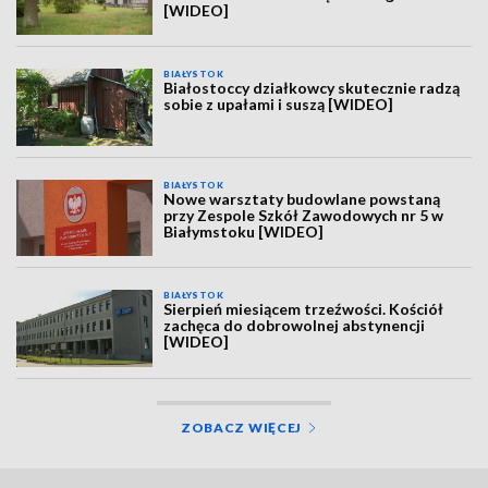
[WIDEO]
BIAŁYSTOK
Białostoccy działkowcy skutecznie radzą
sobie z upałami i suszą [WIDEO]
BIAŁYSTOK
Nowe warsztaty budowlane powstaną
przy Zespole Szkół Zawodowych nr 5 w
Białymstoku [WIDEO]
BIAŁYSTOK
Sierpień miesiącem trzeźwości. Kościół
zachęca do dobrowolnej abstynencji
[WIDEO]
ZOBACZ WIĘCEJ