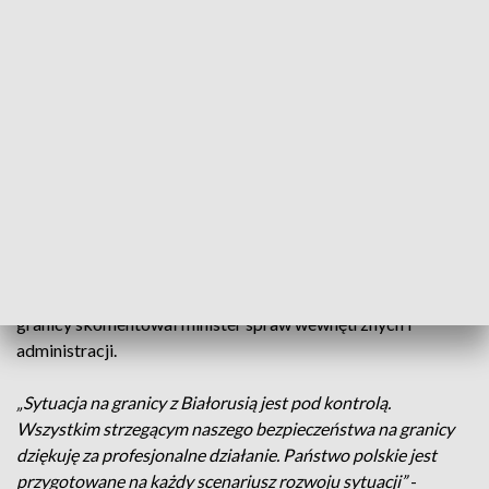
przekroczyła polsko-białoruską granicę.
W okolicy Grzybowszczyzny - około 500 metrów od granicy.
Na polach wydeptane ślady, na przystanku pozostawione
śmieci i odzież.
Dla mieszkańców przygranicznych miejscowości taki widok
nie jest już zaskoczeniem. Kolejne grupy przechodzą przez
granicę niemal codziennie.
Podlascy funkcjonariusze Straży Granicznej dostali posiłki z
kraju - wspiera ich wojsko. Sytuację na polsko-białoruskiej
granicy skomentował minister spraw wewnętrznych i
administracji.
„Sytuacja na granicy z Białorusią jest pod kontrolą.
Wszystkim strzegącym naszego bezpieczeństwa na granicy
dziękuję za profesjonalne działanie. Państwo polskie jest
przygotowane na każdy scenariusz rozwoju sytuacji”
-