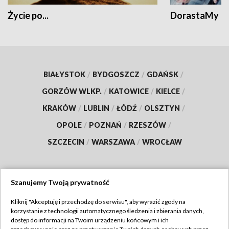
Życie po...
DorastaMy
BIAŁYSTOK
/
BYDGOSZCZ
/
GDAŃSK
/
GORZÓW WLKP.
/
KATOWICE
/
KIELCE
/
KRAKÓW
/
LUBLIN
/
ŁÓDŹ
/
OLSZTYN
/
OPOLE
/
POZNAŃ
/
RZESZÓW
/
SZCZECIN
/
WARSZAWA
/
WROCŁAW
Szanujemy Twoją prywatność
Dołącz do nas:
Kliknij "Akceptuję i przechodzę do serwisu", aby wyrazić zgody na
korzystanie z technologii automatycznego śledzenia i zbierania danych,
TVP
dostęp do informacji na Twoim urządzeniu końcowym i ich