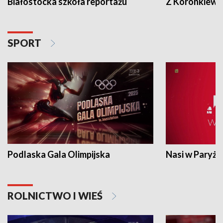
Białostocka szkoła reportażu
Z Koronkiewic
SPORT
Podlaska Gala Olimpijska
Nasi w Paryżu
ROLNICTWO I WIEŚ