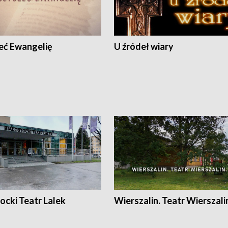
eć Ewangelię
U źródeł wiary
ocki Teatr Lalek
Wierszalin. Teatr Wierszali