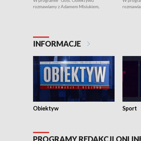
W programie "Gość Obiektywu"
W progra
rozmawiamy z Adamem Misiukiem,
rozmawia
podlaskim wojewódzkim konserwatorem
Towarzys
zabytków o kondycji zabytków w regionie
wsparcia 
i naborze wniosków na prace
działani
konserwatorskie.
Pokrzywd
INFORMACJE
Obiektyw
Sport
PROGRAMY REDAKCJI ONLIN