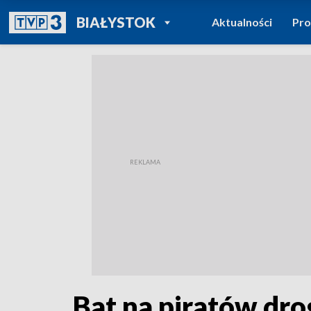
POWRÓT DO
BIAŁYSTOK
Aktualności
Pr
TVP REGIONY
Bat na piratów dro