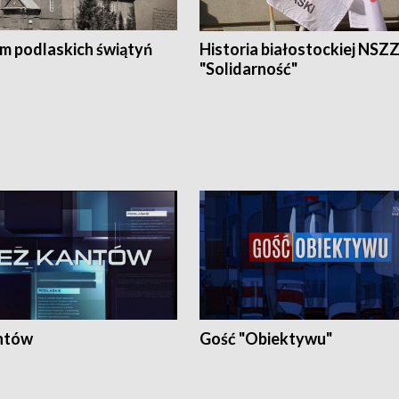
em podlaskich świątyń
Historia białostockiej NSZ
"Solidarność"
ntów
Gość "Obiektywu"