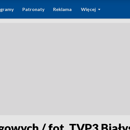
ogramy
Patronaty
Reklama
Więcej
gowych / fot. TVP3 Biały