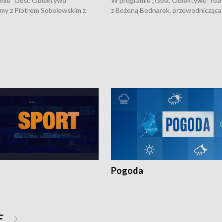
mie "Gość Obiektywu"
W programie „Gość Obiektywu” ro
my z Piotrem Sobolewskim z
z Bożeną Bednarek, przewodnicząca
twa Amickus o możliwościach
Białostockiej Rady Seniorów, o walc
osób dotkniętych przemocą i
samotnością, pomysłach na to jak
u Ośrodka Pomocy Osobom
wyciągać osoby starsze z domów i j
zonym Przestępstwem.
ważne jest to by nie były same.
Pogoda
E