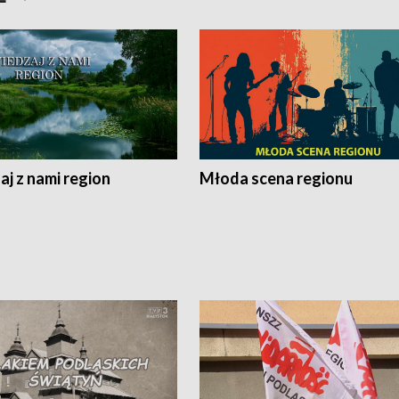
j z nami region
Młoda scena regionu