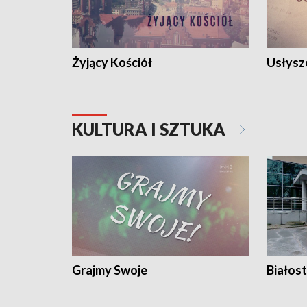
Żyjący Kościół
Usłysz
KULTURA I SZTUKA
Grajmy Swoje
Białost