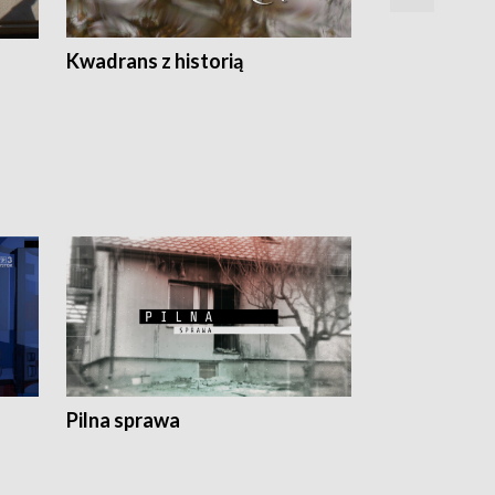
Z
Kwadrans z historią
Kartki z kal
Pilna sprawa