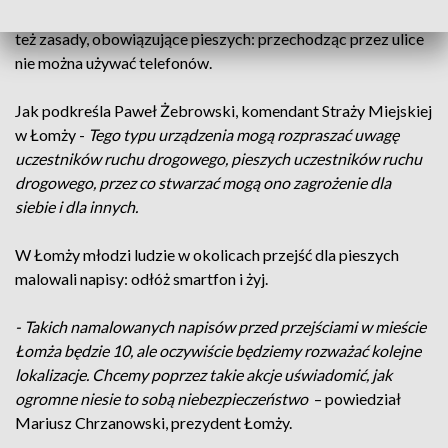
pieszych, przechodzących przez pasy, ale przepisy określają
też zasady, obowiązujące pieszych: przechodząc przez ulice
nie można używać telefonów.
Jak podkreśla Paweł Żebrowski, komendant Straży Miejskiej
w Łomży -
Tego typu urządzenia mogą rozpraszać uwagę
uczestników ruchu drogowego, pieszych uczestników ruchu
drogowego, przez co stwarzać mogą ono zagrożenie dla
siebie i dla innych.
W Łomży młodzi ludzie w okolicach przejść dla pieszych
malowali napisy: odłóż smartfon i żyj.
- Takich namalowanych napisów przed przejściami w mieście
Łomża będzie 10, ale oczywiście będziemy rozważać kolejne
lokalizacje. Chcemy poprzez takie akcje uświadomić, jak
ogromne niesie to sobą niebezpieczeństwo
– powiedział
Mariusz Chrzanowski, prezydent Łomży.