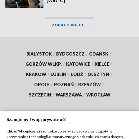
[WIDEO]
ZOBACZ WIĘCEJ
BIAŁYSTOK
/
BYDGOSZCZ
/
GDAŃSK
/
GORZÓW WLKP.
/
KATOWICE
/
KIELCE
/
KRAKÓW
/
LUBLIN
/
ŁÓDŹ
/
OLSZTYN
/
OPOLE
/
POZNAŃ
/
RZESZÓW
/
SZCZECIN
/
WARSZAWA
/
WROCŁAW
Szanujemy Twoją prywatność
Dołącz do nas:
Kliknij "Akceptuję i przechodzę do serwisu", aby wyrazić zgody na
korzystanie z technologii automatycznego śledzenia i zbierania danych,
TVP