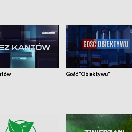
ntów
Gość "Obiektywu"