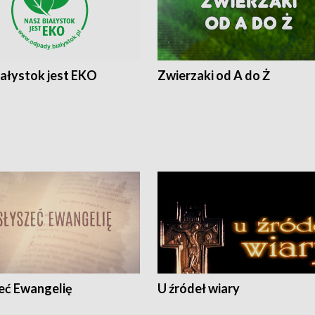
iałystok jest EKO
Zwierzaki od A do Ż
eć Ewangelię
U źródeł wiary