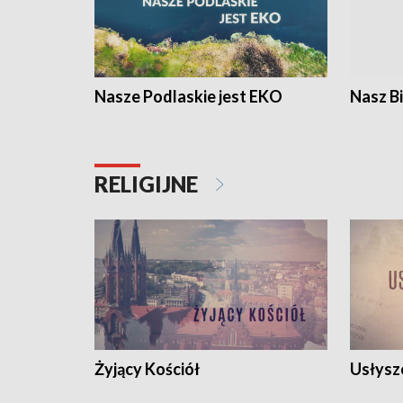
Nasze Podlaskie jest EKO
Nasz B
RELIGIJNE
Żyjący Kościół
Usłysz