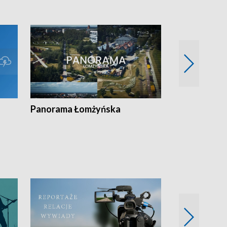
Panorama Łomżyńska
Przegląd suw