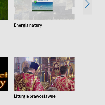
Energia natury
Ogród i nie t
Liturgie prawosławne