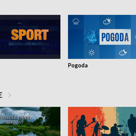
Pogoda
E