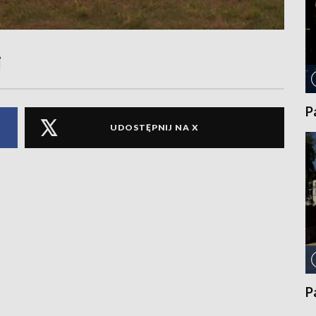
j
P
UDOSTĘPNIJ NA X
P