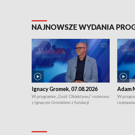
NAJNOWSZE WYDANIA PR
Ignacy Gromek, 07.08.2026
Adam M
W programie „Gość Obiektywu” rozmowa
W progra
z Ignacym Gromkiem z fundacji
rozmawia
"Przystanek Autyzm" o opiece dorosłych
podlaski
osób autystycznych oraz potrzebie
zabytków 
dziennej i całodobowej opieki.
i naborze
konserwa