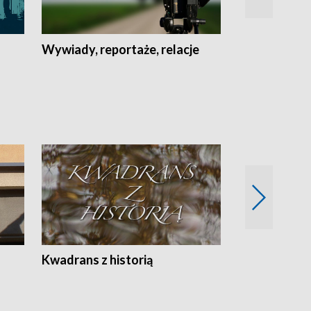
Wywiady, reportaże, relacje
Recepta na...
Z
Kwadrans z historią
Kartki z kal