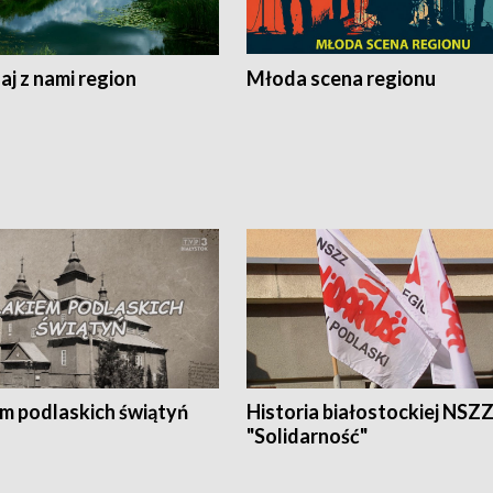
j z nami region
Młoda scena regionu
em podlaskich świątyń
Historia białostockiej NSZ
"Solidarność"