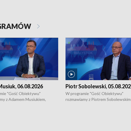
OGRAMÓW
usiuk, 06.08.2026
Piotr Sobolewski, 05.08.20
mie "Gość Obiektywu"
W programie "Gość Obiektywu"
my z Adamem Musiukiem,
rozmawiamy z Piotrem Sobolewskim
m wojewódzkim konserwatorem
Towarzystwa Amickus o możliwości
o kondycji zabytków w regionie
wsparcia osób dotkniętych przemocą
 wniosków na prace
działaniu Ośrodka Pomocy Osobom
torskie.
Pokrzywdzonym Przestępstwem.