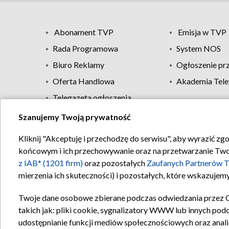
Abonament TVP
Emisja w TVP
Rada Programowa
System NOS
Biuro Reklamy
Ogłoszenie pr
Oferta Handlowa
Akademia Tele
Telegazeta ogłoszenia
Szanujemy Twoją prywatność
Regulamin TVP
Kliknij "Akceptuję i przechodzę do serwisu", aby wyrazić zg
końcowym i ich przechowywanie oraz na przetwarzanie Twoich
z IAB* (1201 firm)
oraz pozostałych
Zaufanych Partnerów T
mierzenia ich skuteczności) i pozostałych, które wskazujemy
Twoje dane osobowe zbierane podczas odwiedzania przez 
takich jak: pliki cookie, sygnalizatory WWW lub innych pod
udostępnianie funkcji mediów społecznościowych oraz anali