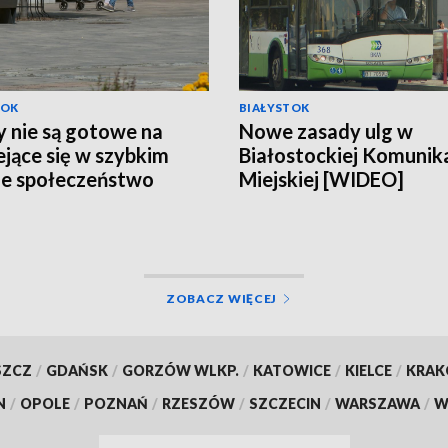
TOK
BIAŁYSTOK
 nie są gotowe na
Nowe zasady ulg w
ejące się w szybkim
Białostockiej Komunika
e społeczeństwo
Miejskiej [WIDEO]
EO]
ZOBACZ WIĘCEJ
SZCZ
/
GDAŃSK
/
GORZÓW WLKP.
/
KATOWICE
/
KIELCE
/
KRA
N
/
OPOLE
/
POZNAŃ
/
RZESZÓW
/
SZCZECIN
/
WARSZAWA
/
W