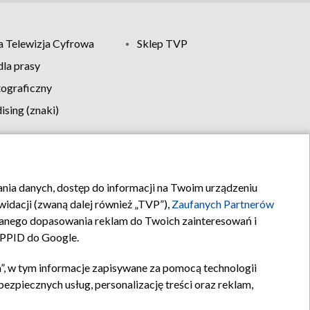
 Telewizja Cyfrowa
Sklep TVP
la prasy
tograficzny
sing (znaki)
klamy
Kontakt
rania danych, dostęp do informacji na Twoim urządzeniu
idacji (zwaną dalej również „TVP”),
Zaufanych Partnerów
anego dopasowania reklam do Twoich zainteresowań i
a PPID do Google.
”, w tym informacje zapisywane za pomocą technologii
zpiecznych usług, personalizację treści oraz reklam,