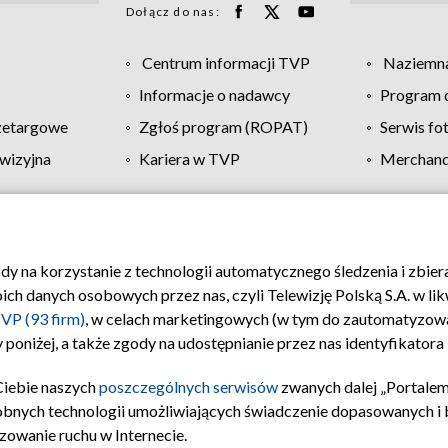
Dołącz do nas:
Centrum informacji TVP
Naziemna
Informacje o nadawcy
Program d
zetargowe
Zgłoś program (ROPAT)
Serwis fo
wizyjna
Kariera w TVP
Merchandi
Polityka prywatności
Moje zgody
Pomoc
Biuro re
ody na korzystanie z technologii automatycznego śledzenia i zbie
 danych osobowych przez nas, czyli Telewizję Polską S.A. w likw
VP (93 firm)
, w celach marketingowych (w tym do zautomatyzow
 poniżej, a także zgody na udostępnianie przez nas identyfikator
Ciebie naszych
poszczególnych serwisów
zwanych dalej „Portalem
obnych technologii umożliwiających świadczenie dopasowanych i be
zowanie ruchu w Internecie.