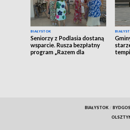
BIAŁYSTOK
BIAŁYS
Seniorzy z Podlasia dostaną
Gminy
wsparcie. Rusza bezpłatny
starz
program „Razem dla
tempi
Zdrowia” [WIDEO]
[WID
BIAŁYSTOK
/
BYDGO
OLSZTY