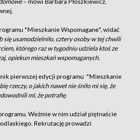
 domowe
– mówi Barbara Płoszkiewicz,
wnej.
i programu "Mieszkanie Wspomagane", widać
b się usamodzielniło, cztery osoby w tej chwili
iem, którego raz w tygodniu udziela ktoś ze
zaj, opiekun mieszkań wspomaganych.
tnik pierwszej edycji programu "Mieszkanie
ę rzeczy, o jakich nawet nie śniło mi się, że
dowodnili mi, że potrafię.
 programu. Weźmie w nim udział piętnaście
odlaskiego. Rekrutację prowadzi