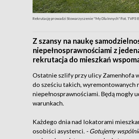
Rekrutację prowadzi Stowarzyszenie ''My Dla Innych''/fot. TVP3 
Z szansy na naukę samodzielnoś
niepełnosprawnościami z jeden
rekrutacja do mieszkań wspom
Ostatnie szlify przy ulicy Zamenhofa 
do sześciu takich, wyremontowanych m
niepełnosprawnościami. Będą mogły u
warunkach.
Każdego dnia nad lokatorami mieszkań
osobiści asystenci.
- Gotujemy wspólnie,