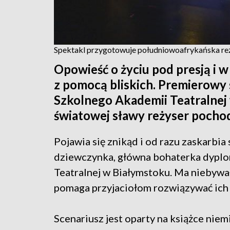
Spektakl przygotowuje południowoafrykańska reż
Opowieść o życiu pod presją i 
z pomocą bliskich. Premierowy 
Szkolnego Akademii Teatralnej
światowej sławy reżyser pochod
Pojawia się znikąd i od razu zaskarbi
dziewczynka, główna bohaterka dypl
Teatralnej w Białymstoku. Ma niebywał
pomaga przyjaciołom rozwiązywać ich
Scenariusz jest oparty na książce niemi