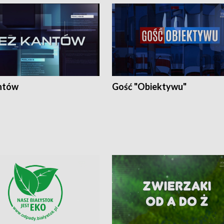
ntów
Gość "Obiektywu"