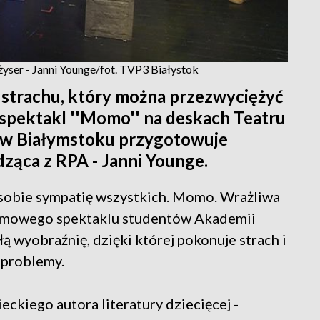
yser - Janni Younge/fot. TVP3 Białystok
w strachu, który można przezwyciężyć
spektakl ''Momo'' na deskach Teatru
 w Białymstoku przygotowuje
ząca z RPA - Janni Younge.
a sobie sympatię wszystkich. Momo. Wrażliwa
omowego spektaklu studentów Akademii
ą wyobraźnię, dzięki której pokonuje strach i
 problemy.
eckiego autora literatury dziecięcej -