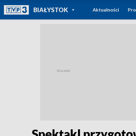
POWRÓT DO
BIAŁYSTOK
Aktualności
Pr
TVP REGIONY
Spektakl przygoto