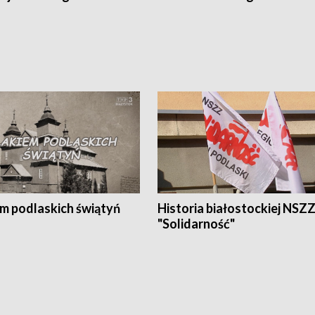
em podlaskich świątyń
Historia białostockiej NSZ
"Solidarność"