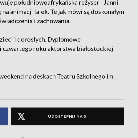
wuje południowoafrykańska reżyser - Janni
ę na animacji lalek. Te jak mówi są doskonałym
świadczenia i zachowania.
dzieci i dorosłych. Dyplomowe
 czwartego roku aktorstwa białostockiej
 weekend na deskach Teatru Szkolnego im.
UDOSTĘPNIJ NA X