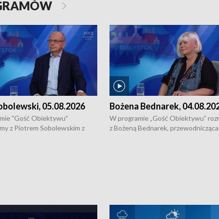
OGRAMÓW
obolewski, 05.08.2026
Bożena Bednarek, 04.08.20
mie "Gość Obiektywu"
W programie „Gość Obiektywu” ro
my z Piotrem Sobolewskim z
z Bożeną Bednarek, przewodnicząca
twa Amickus o możliwościach
Białostockiej Rady Seniorów, o walc
osób dotkniętych przemocą i
samotnością, pomysłach na to jak
u Ośrodka Pomocy Osobom
wyciągać osoby starsze z domów i j
zonym Przestępstwem.
ważne jest to by nie były same.