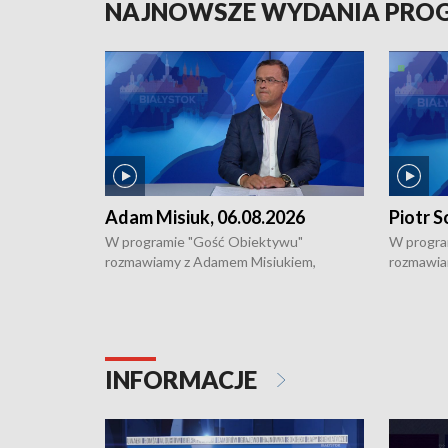
NAJNOWSZE WYDANIA PR
Adam Misiuk, 06.08.2026
Piotr S
W programie "Gość Obiektywu"
W progra
rozmawiamy z Adamem Misiukiem,
rozmawia
podlaskim wojewódzkim konserwatorem
Towarzys
zabytków o kondycji zabytków w regionie
wsparcia 
i naborze wniosków na prace
działani
konserwatorskie.
Pokrzywd
INFORMACJE