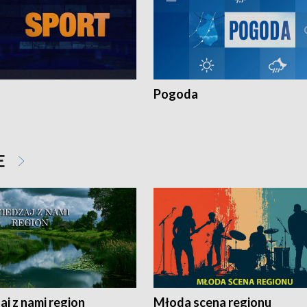
Pogoda
E
j z nami region
Młoda scena regionu