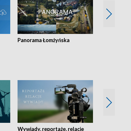
Panorama Łomżyńska
Przegląd suw
Wywiady, reportaże, relacje
Recepta na...