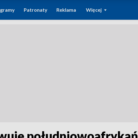
ogramy
Patronaty
Reklama
Więcej
wuje południowoafrykańs