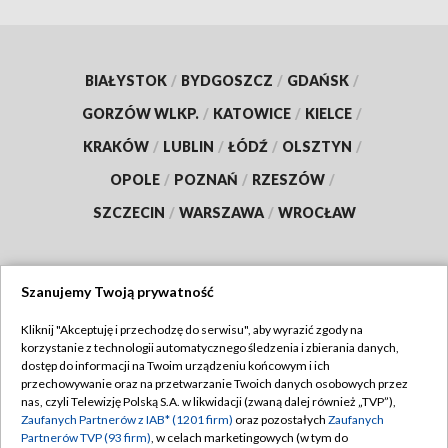
BIAŁYSTOK
/
BYDGOSZCZ
/
GDAŃSK
/
GORZÓW WLKP.
/
KATOWICE
/
KIELCE
/
KRAKÓW
/
LUBLIN
/
ŁÓDŹ
/
OLSZTYN
/
OPOLE
/
POZNAŃ
/
RZESZÓW
/
SZCZECIN
/
WARSZAWA
/
WROCŁAW
Szanujemy Twoją prywatność
Dołącz do nas:
Kliknij "Akceptuję i przechodzę do serwisu", aby wyrazić zgody na
korzystanie z technologii automatycznego śledzenia i zbierania danych,
TVP
dostęp do informacji na Twoim urządzeniu końcowym i ich
Abonament TVP
przechowywanie oraz na przetwarzanie Twoich danych osobowych przez
Regulamin TVP
nas, czyli Telewizję Polską S.A. w likwidacji (zwaną dalej również „TVP”),
Emisja w TVP
Polityka prywatności
Zaufanych Partnerów z IAB* (1201 firm)
oraz pozostałych
Zaufanych
Partnerów TVP (93 firm)
, w celach marketingowych (w tym do