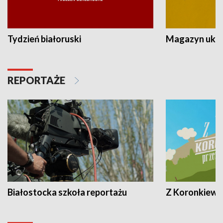
Tydzień białoruski
Magazyn ukra
REPORTAŻE
Białostocka szkoła reportażu
Z Koronkiewic