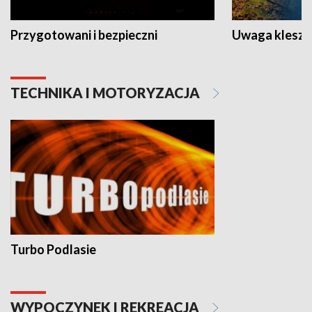
Przygotowani i bezpieczni
Uwaga kleszc
TECHNIKA I MOTORYZACJA
Turbo Podlasie
WYPOCZYNEK I REKREACJA