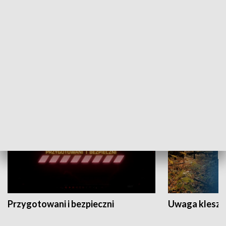
Grajmy Swoje
Białostocki Te
NAUKA I EDUKACJA
Przygotowani i bezpieczni
Uwaga kleszc