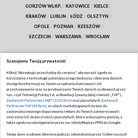
GORZÓW WLKP.
/
KATOWICE
/
KIELCE
/
KRAKÓW
/
LUBLIN
/
ŁÓDŹ
/
OLSZTYN
/
OPOLE
/
POZNAŃ
/
RZESZÓW
/
SZCZECIN
/
WARSZAWA
/
WROCŁAW
Szanujemy Twoją prywatność
Dołącz do nas:
Kliknij "Akceptuję i przechodzę do serwisu", aby wyrazić zgody na
korzystanie z technologii automatycznego śledzenia i zbierania danych,
TVP
dostęp do informacji na Twoim urządzeniu końcowym i ich
Abonament TVP
przechowywanie oraz na przetwarzanie Twoich danych osobowych przez
Regulamin TVP
nas, czyli Telewizję Polską S.A. w likwidacji (zwaną dalej również „TVP”),
Emisja w TVP
Polityka prywatności
Zaufanych Partnerów z IAB* (1201 firm)
oraz pozostałych
Zaufanych
Partnerów TVP (93 firm)
, w celach marketingowych (w tym do
Centrum informacji TVP
Moje zgody
zautomatyzowanego dopasowania reklam do Twoich zainteresowań i
mierzenia ich skuteczności) i pozostałych, które wskazujemy poniżej, a
Naziemna Telewizja Cyfrowa
Pomoc
także zgody na udostępnianie przez nas identyfikatora PPID do Google.
Sklep TVP
Biuro reklamy
Twoje dane osobowe zbierane podczas odwiedzania przez Ciebie naszych