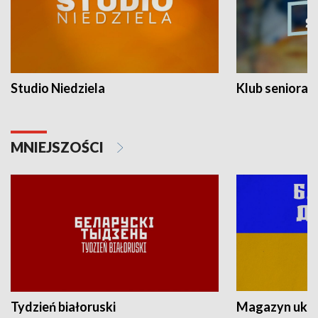
Studio Niedziela
Klub seniora
MNIEJSZOŚCI
Tydzień białoruski
Magazyn ukra