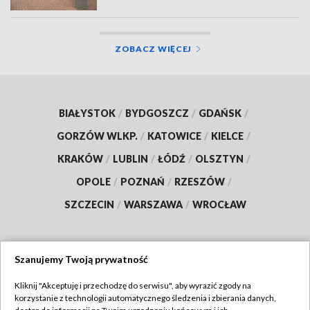
ZOBACZ WIĘCEJ
BIAŁYSTOK
/
BYDGOSZCZ
/
GDAŃSK
/
GORZÓW WLKP.
/
KATOWICE
/
KIELCE
/
KRAKÓW
/
LUBLIN
/
ŁÓDŹ
/
OLSZTYN
/
OPOLE
/
POZNAŃ
/
RZESZÓW
/
SZCZECIN
/
WARSZAWA
/
WROCŁAW
Szanujemy Twoją prywatność
Dołącz do nas:
Kliknij "Akceptuję i przechodzę do serwisu", aby wyrazić zgody na
korzystanie z technologii automatycznego śledzenia i zbierania danych,
TVP