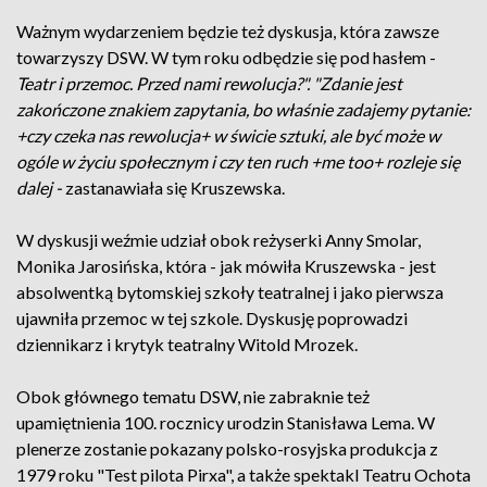
Ważnym wydarzeniem będzie też dyskusja, która zawsze
towarzyszy DSW. W tym roku odbędzie się pod hasłem -
Teatr i przemoc. Przed nami rewolucja?". "Zdanie jest
zakończone znakiem zapytania, bo właśnie zadajemy pytanie:
+czy czeka nas rewolucja+ w świcie sztuki, ale być może w
ogóle w życiu społecznym i czy ten ruch +me too+ rozleje się
dalej -
zastanawiała się Kruszewska.
W dyskusji weźmie udział obok reżyserki Anny Smolar,
Monika Jarosińska, która - jak mówiła Kruszewska - jest
absolwentką bytomskiej szkoły teatralnej i jako pierwsza
ujawniła przemoc w tej szkole. Dyskusję poprowadzi
dziennikarz i krytyk teatralny Witold Mrozek.
Obok głównego tematu DSW, nie zabraknie też
upamiętnienia 100. rocznicy urodzin Stanisława Lema. W
plenerze zostanie pokazany polsko-rosyjska produkcja z
1979 roku "Test pilota Pirxa", a także spektakl Teatru Ochota