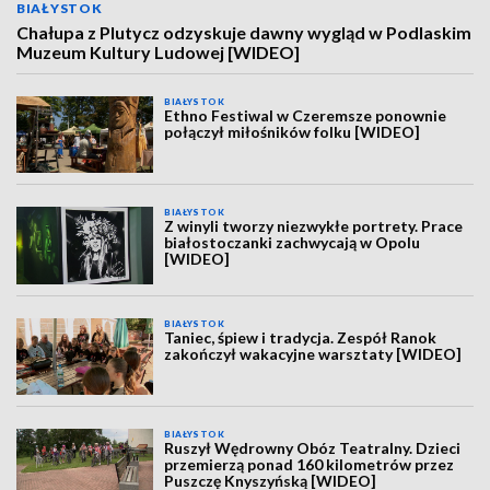
BIAŁYSTOK
Chałupa z Plutycz odzyskuje dawny wygląd w Podlaskim
Muzeum Kultury Ludowej [WIDEO]
BIAŁYSTOK
Ethno Festiwal w Czeremsze ponownie
połączył miłośników folku [WIDEO]
BIAŁYSTOK
Z winyli tworzy niezwykłe portrety. Prace
białostoczanki zachwycają w Opolu
[WIDEO]
BIAŁYSTOK
Taniec, śpiew i tradycja. Zespół Ranok
zakończył wakacyjne warsztaty [WIDEO]
BIAŁYSTOK
Ruszył Wędrowny Obóz Teatralny. Dzieci
przemierzą ponad 160 kilometrów przez
Puszczę Knyszyńską [WIDEO]