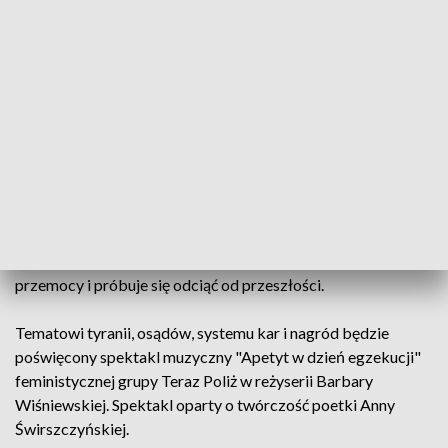
Inną propozycją dotyczącą także tematu przemocy będzie
spektakl "Kowboje" Teatru im. Juliusza Osterwy w Lublinie,
który reżyseruje Anna Smolar. Kruszewska powiedziała, że
rzecz dotyczy "przemocowości systemu edukacji", a historia
dzieje się w pokoju nauczycielskim.
O przemocy, ale też poszukiwaniu własnej tożsamości będzie
opowiadał spektakl "Koniec z Eddym" Teatru Studio, który
także reżyseruje Smolar. Spektakl oparty jest na książce
Edouarda Louisa o tym samym tytule. To historia młodego
geja, który wyjeżdża z małej miejscowości, gdzie doświadcza
przemocy i próbuje się odciąć od przeszłości.
Tematowi tyranii, osądów, systemu kar i nagród będzie
poświęcony spektakl muzyczny "Apetyt w dzień egzekucji"
feministycznej grupy Teraz Poliż w reżyserii Barbary
Wiśniewskiej. Spektakl oparty o twórczość poetki Anny
Świrszczyńskiej.