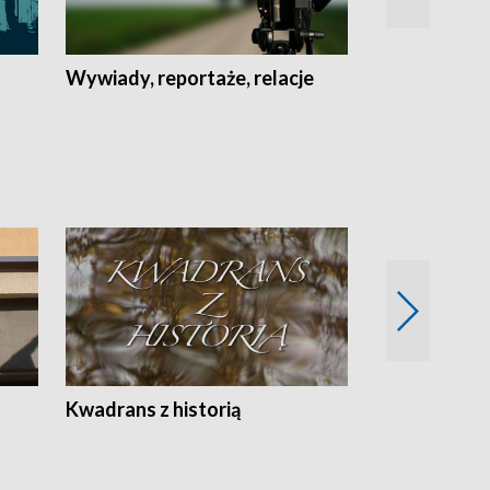
Wywiady, reportaże, relacje
Recepta na...
Z
Kwadrans z historią
Kartki z kal