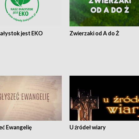
iałystok jest EKO
Zwierzaki od A do Ż
eć Ewangelię
U źródeł wiary