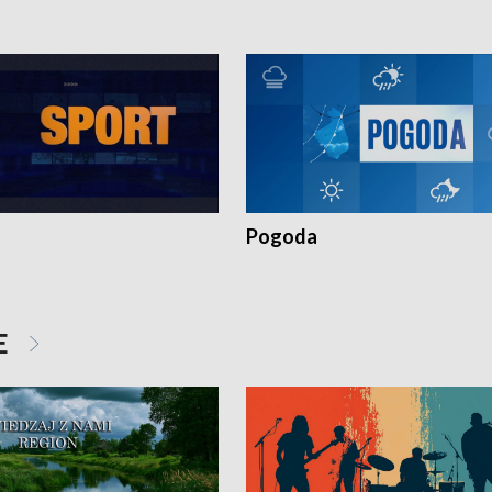
Pogoda
E