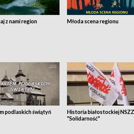
j z nami region
Młoda scena regionu
em podlaskich świątyń
Historia białostockiej NSZ
"Solidarność"