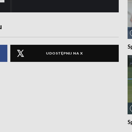
u
S
UDOSTĘPNIJ NA X
S