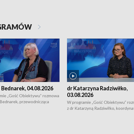
OGRAMÓW
 Bednarek, 04.08.2026
dr Katarzyna Radziwiłko,
03.08.2026
mie „Gość Obiektywu” rozmowa
 Bednarek, przewodnicząca
W programie „Gość Obiektywu” ro
kiej Rady Seniorów, o walce z
z dr Katarzyną Radziwiłko, koordyna
ią, pomysłach na to jak
projektu "Etnomozaika. Współczes
osoby starsze z domów i jak
dziedzictwo kulturowe wsi" o tym, j
t to by nie były same.
wygląda dzisiejsza kultura polskiej w