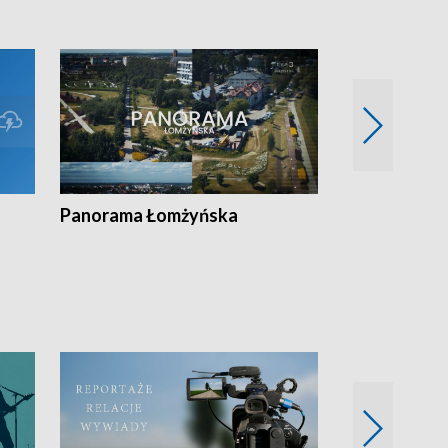
Panorama Łomżyńska
Przegląd suw