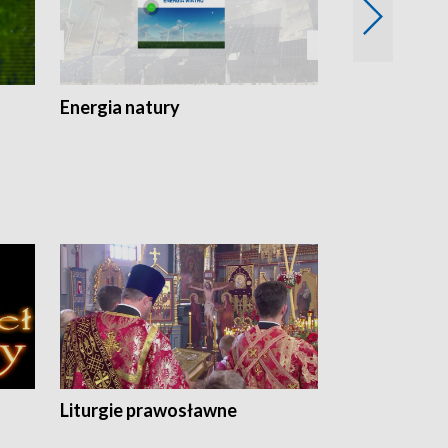
Energia natury
Ogród i nie t
Liturgie prawosławne