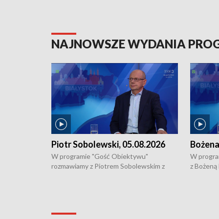
NAJNOWSZE WYDANIA PR
Piotr Sobolewski, 05.08.2026
Bożena
W programie "Gość Obiektywu"
W progra
rozmawiamy z Piotrem Sobolewskim z
z Bożeną
Towarzystwa Amickus o możliwościach
Białostoc
wsparcia osób dotkniętych przemocą i
samotnośc
działaniu Ośrodka Pomocy Osobom
wyciągać 
Pokrzywdzonym Przestępstwem.
ważne jes