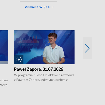
ZOBACZ WIĘCEJ
Paweł Zapora, 31.07.2026
Jacek Brzozo
W programie "Gość Obiektywu" rozmowa
W programie „G
z Pawłem Zaporą, jedynym uczniem z
z Jackiem Brzoz
zmowa
regionu, który wziął udział w
podlaskim o syst
torką
prestiżowym programie edukacyjnym dla
ostrzegania w w
ne
uczniów z całego świata organizowanym
ak
w USA przez Uniwersytet Yale.
si.