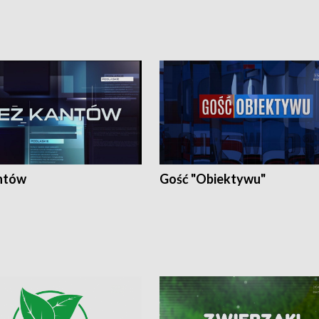
ntów
Gość "Obiektywu"