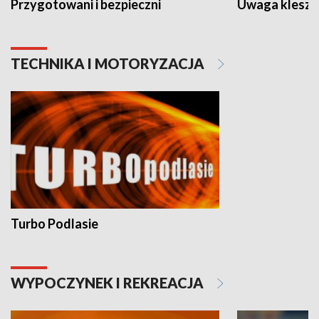
Przygotowani i bezpieczni
Uwaga kleszc
TECHNIKA I MOTORYZACJA
Turbo Podlasie
WYPOCZYNEK I REKREACJA