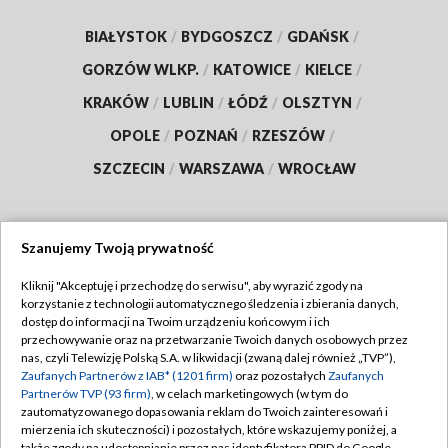
BIAŁYSTOK
/
BYDGOSZCZ
/
GDAŃSK
/
GORZÓW WLKP.
/
KATOWICE
/
KIELCE
/
KRAKÓW
/
LUBLIN
/
ŁÓDŹ
/
OLSZTYN
/
OPOLE
/
POZNAŃ
/
RZESZÓW
/
SZCZECIN
/
WARSZAWA
/
WROCŁAW
Szanujemy Twoją prywatność
Dołącz do nas:
Kliknij "Akceptuję i przechodzę do serwisu", aby wyrazić zgody na
korzystanie z technologii automatycznego śledzenia i zbierania danych,
TVP
dostęp do informacji na Twoim urządzeniu końcowym i ich
Abonament TVP
przechowywanie oraz na przetwarzanie Twoich danych osobowych przez
Regulamin TVP
nas, czyli Telewizję Polską S.A. w likwidacji (zwaną dalej również „TVP”),
Emisja w TVP
Polityka prywatności
Zaufanych Partnerów z IAB* (1201 firm)
oraz pozostałych
Zaufanych
Partnerów TVP (93 firm)
, w celach marketingowych (w tym do
Centrum informacji TVP
Moje zgody
zautomatyzowanego dopasowania reklam do Twoich zainteresowań i
mierzenia ich skuteczności) i pozostałych, które wskazujemy poniżej, a
Naziemna Telewizja Cyfrowa
Pomoc
także zgody na udostępnianie przez nas identyfikatora PPID do Google.