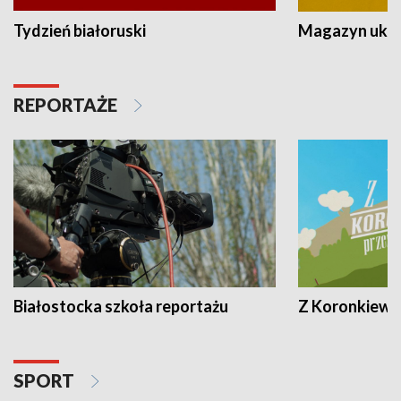
Tydzień białoruski
Magazyn ukra
REPORTAŻE
Białostocka szkoła reportażu
Z Koronkiewic
SPORT