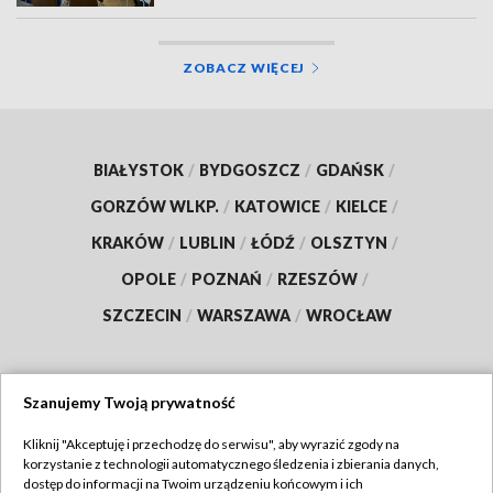
ZOBACZ WIĘCEJ
BIAŁYSTOK
/
BYDGOSZCZ
/
GDAŃSK
/
GORZÓW WLKP.
/
KATOWICE
/
KIELCE
/
KRAKÓW
/
LUBLIN
/
ŁÓDŹ
/
OLSZTYN
/
OPOLE
/
POZNAŃ
/
RZESZÓW
/
SZCZECIN
/
WARSZAWA
/
WROCŁAW
Szanujemy Twoją prywatność
Dołącz do nas:
Kliknij "Akceptuję i przechodzę do serwisu", aby wyrazić zgody na
korzystanie z technologii automatycznego śledzenia i zbierania danych,
TVP
dostęp do informacji na Twoim urządzeniu końcowym i ich