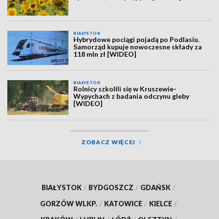
BIAŁYSTOK
Hybrydowe pociągi pojadą po Podlasiu.
Samorząd kupuje nowoczesne składy za
118 mln zł [WIDEO]
BIAŁYSTOK
Rolnicy szkolili się w Kruszewie-
Wypychach z badania odczynu gleby
[WIDEO]
ZOBACZ WIĘCEJ
BIAŁYSTOK
/
BYDGOSZCZ
/
GDAŃSK
/
GORZÓW WLKP.
/
KATOWICE
/
KIELCE
/