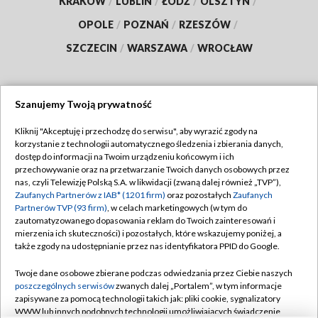
KRAKÓW
/
LUBLIN
/
ŁÓDŹ
/
OLSZTYN
/
OPOLE
/
POZNAŃ
/
RZESZÓW
/
SZCZECIN
/
WARSZAWA
/
WROCŁAW
Szanujemy Twoją prywatność
Dołącz do nas:
Kliknij "Akceptuję i przechodzę do serwisu", aby wyrazić zgody na
korzystanie z technologii automatycznego śledzenia i zbierania danych,
TVP
dostęp do informacji na Twoim urządzeniu końcowym i ich
Abonament TVP
przechowywanie oraz na przetwarzanie Twoich danych osobowych przez
Regulamin TVP
nas, czyli Telewizję Polską S.A. w likwidacji (zwaną dalej również „TVP”),
Emisja w TVP
Polityka prywatności
Zaufanych Partnerów z IAB* (1201 firm)
oraz pozostałych
Zaufanych
Partnerów TVP (93 firm)
, w celach marketingowych (w tym do
Centrum informacji TVP
Moje zgody
zautomatyzowanego dopasowania reklam do Twoich zainteresowań i
mierzenia ich skuteczności) i pozostałych, które wskazujemy poniżej, a
Naziemna Telewizja Cyfrowa
Pomoc
także zgody na udostępnianie przez nas identyfikatora PPID do Google.
Sklep TVP
Biuro reklamy
Twoje dane osobowe zbierane podczas odwiedzania przez Ciebie naszych
Rada Programowa
Kontakt
poszczególnych serwisów
zwanych dalej „Portalem”, w tym informacje
zapisywane za pomocą technologii takich jak: pliki cookie, sygnalizatory
System NOS
WWW lub innych podobnych technologii umożliwiających świadczenie