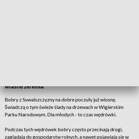
Bobrze wędrówki/fot. Wigierski Park Narodowy
Woda jest też bobrzym żywiołem. Ale wiosną młode
bobry opuszczają dobrze znane sobie rzeki, stawy i
bagienka. Wyruszają na wędrówkę, by założyć
własne żeremia.
Bobry z Suwalszczyzny na dobre poczuły już wiosnę.
Świadczą o tym świeże ślady na drzewach w Wigierskim
Parku Narodowym. Dla młodych - to czas wędrówki.
Podczas tych wędrówek bobry często przecinają drogi,
zaglądają do gospodarstw rolnych, a nawet pojawiają się w