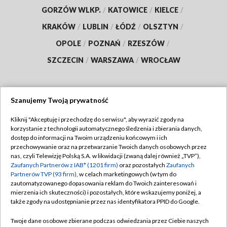
GORZÓW WLKP.
/
KATOWICE
/
KIELCE
/
KRAKÓW
/
LUBLIN
/
ŁÓDŹ
/
OLSZTYN
/
OPOLE
/
POZNAŃ
/
RZESZÓW
/
SZCZECIN
/
WARSZAWA
/
WROCŁAW
Szanujemy Twoją prywatność
Dołącz do nas:
Kliknij "Akceptuję i przechodzę do serwisu", aby wyrazić zgody na
korzystanie z technologii automatycznego śledzenia i zbierania danych,
TVP
dostęp do informacji na Twoim urządzeniu końcowym i ich
Abonament TVP
przechowywanie oraz na przetwarzanie Twoich danych osobowych przez
Regulamin TVP
nas, czyli Telewizję Polską S.A. w likwidacji (zwaną dalej również „TVP”),
Emisja w TVP
Polityka prywatności
Zaufanych Partnerów z IAB* (1201 firm)
oraz pozostałych
Zaufanych
Partnerów TVP (93 firm)
, w celach marketingowych (w tym do
Centrum informacji TVP
Moje zgody
zautomatyzowanego dopasowania reklam do Twoich zainteresowań i
mierzenia ich skuteczności) i pozostałych, które wskazujemy poniżej, a
Naziemna Telewizja Cyfrowa
Pomoc
także zgody na udostępnianie przez nas identyfikatora PPID do Google.
Sklep TVP
Biuro reklamy
Twoje dane osobowe zbierane podczas odwiedzania przez Ciebie naszych