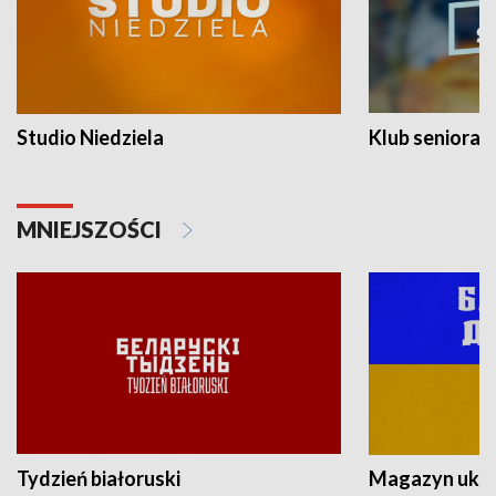
Studio Niedziela
Klub seniora
MNIEJSZOŚCI
Tydzień białoruski
Magazyn ukra