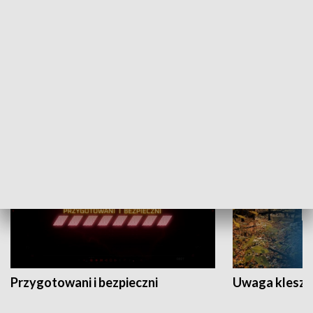
Grajmy Swoje
Białostocki Te
NAUKA I EDUKACJA
Przygotowani i bezpieczni
Uwaga kleszc