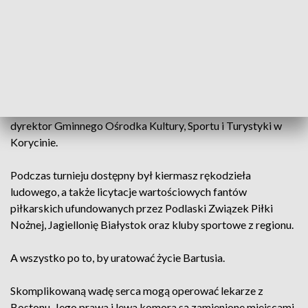
Zgłosiło się ponad czterdzieści drużyn. Wszyscy grali w
szczytnym celu - zdrowie Bartka.
- Bardzo dziękujemy wszystkim, którzy tutaj się zjawili, za
wszystkie wpłaty, za wpisowe, które drużyny bardzo hojnie
tutaj obdarowały Bartusia
– dodaje Katarzyna Sadowska,
dyrektor Gminnego Ośrodka Kultury, Sportu i Turystyki w
Korycinie.
Podczas turnieju dostępny był kiermasz rękodzieła
ludowego, a także licytacje wartościowych fantów
piłkarskich ufundowanych przez Podlaski Związek Piłki
Nożnej, Jagiellonię Białystok oraz kluby sportowe z regionu.
A wszystko po to, by uratować życie Bartusia.
Skomplikowaną wadę serca mogą operować lekarze z
Bostonu. Jego prawa i lewa komora są zamienione miejscami.