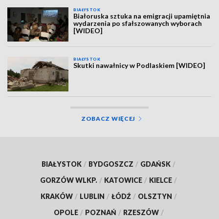
BIAŁYSTOK
Białoruska sztuka na emigracji upamiętnia
wydarzenia po sfałszowanych wyborach
[WIDEO]
BIAŁYSTOK
Skutki nawałnicy w Podlaskiem [WIDEO]
ZOBACZ WIĘCEJ
BIAŁYSTOK
/
BYDGOSZCZ
/
GDAŃSK
/
GORZÓW WLKP.
/
KATOWICE
/
KIELCE
/
KRAKÓW
/
LUBLIN
/
ŁÓDŹ
/
OLSZTYN
/
OPOLE
/
POZNAŃ
/
RZESZÓW
/