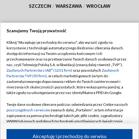
SZCZECIN
/
WARSZAWA
/
WROCŁAW
Szanujemy Twoją prywatność
Dołącz do nas:
Kliknij "Akceptuję i przechodzę do serwisu", aby wyrazić zgody na
korzystanie z technologii automatycznego śledzenia i zbierania danych,
TVP
dostęp do informacji na Twoim urządzeniu końcowym i ich
Abonament TVP
przechowywanie oraz na przetwarzanie Twoich danych osobowych przez
Regulamin TVP
nas, czyli Telewizję Polską S.A. w likwidacji (zwaną dalej również „TVP”),
Emisja w TVP
Polityka prywatności
Zaufanych Partnerów z IAB* (1201 firm)
oraz pozostałych
Zaufanych
Partnerów TVP (93 firm)
, w celach marketingowych (w tym do
Centrum informacji TVP
Moje zgody
zautomatyzowanego dopasowania reklam do Twoich zainteresowań i
mierzenia ich skuteczności) i pozostałych, które wskazujemy poniżej, a
Naziemna Telewizja Cyfrowa
Pomoc
także zgody na udostępnianie przez nas identyfikatora PPID do Google.
Sklep TVP
Biuro reklamy
Twoje dane osobowe zbierane podczas odwiedzania przez Ciebie naszych
Rada Programowa
Kontakt
poszczególnych serwisów
zwanych dalej „Portalem”, w tym informacje
zapisywane za pomocą technologii takich jak: pliki cookie, sygnalizatory
System NOS
WWW lub innych podobnych technologii umożliwiających świadczenie
dopasowanych i bezpiecznych usług, personalizację treści oraz reklam,
Informacje o nadawcy
Kanały
udostępnianie funkcji mediów społecznościowych oraz analizowanie
Akceptuję i przechodzę do serwisu
ruchu w Internecie.
Program dla prasy