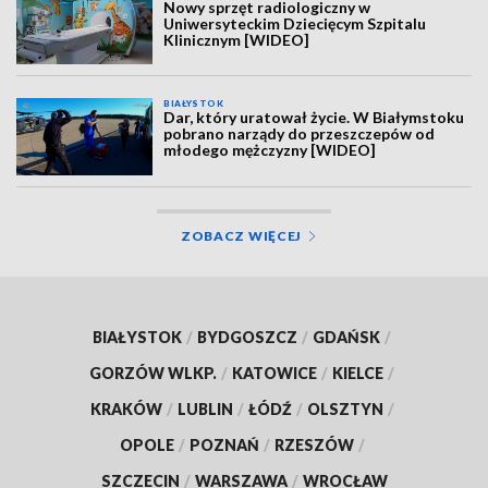
Nowy sprzęt radiologiczny w
Uniwersyteckim Dziecięcym Szpitalu
Klinicznym [WIDEO]
BIAŁYSTOK
Dar, który uratował życie. W Białymstoku
pobrano narządy do przeszczepów od
młodego mężczyzny [WIDEO]
ZOBACZ WIĘCEJ
BIAŁYSTOK
/
BYDGOSZCZ
/
GDAŃSK
/
GORZÓW WLKP.
/
KATOWICE
/
KIELCE
/
KRAKÓW
/
LUBLIN
/
ŁÓDŹ
/
OLSZTYN
/
OPOLE
/
POZNAŃ
/
RZESZÓW
/
SZCZECIN
/
WARSZAWA
/
WROCŁAW