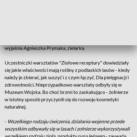
jedna z niezliczonych receptur na naturalne leki i kosmetyki.
-
No właściwie można wszystko zaczynając od kremów,
maści, poprzez mydła, szampony, płyny do higieny intymnej,
pomadki, kremy do rąk, do stóp. Tu jest taka duża przestrzeń
do eksperymentowania i robienia, że nie można się znudzić
-
wyjaśnia Agnieszka Prymaka, zielarka.
Uczestniczki warsztatów "Ziołowe receptury" dowiedziały
się jakie właściwości mają rośliny z podlaskich lasów - kiedy
należy je zbierać, jak suszyć i z czym łączyć. Dla pielęgnacji i
zdrowotności. Nieprzypadkowo warsztaty odbyły się w
Muzeum Wojska. Bo choć brzmi to zaskakująco - żołnierze
w istotny sposób przyczynili się do rozwoju kosmetyki
naturalnej.
-
Wszelkiego rodzaju ćwiczenia, działania wojenne przede
wszystkim odbywały się w lasach i zołnierze wykorzystywali
wszelkiego rodzaju zioła, produkty runa leśnego
- zauważa