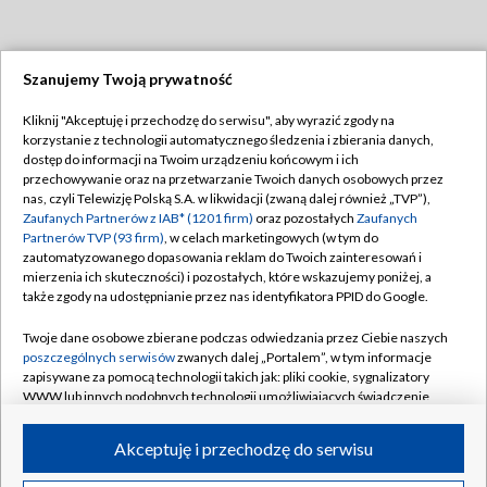
Szanujemy Twoją prywatność
Dołącz do nas:
Kliknij "Akceptuję i przechodzę do serwisu", aby wyrazić zgody na
korzystanie z technologii automatycznego śledzenia i zbierania danych,
TVP
dostęp do informacji na Twoim urządzeniu końcowym i ich
Abonament TVP
przechowywanie oraz na przetwarzanie Twoich danych osobowych przez
Regulamin TVP
nas, czyli Telewizję Polską S.A. w likwidacji (zwaną dalej również „TVP”),
Emisja w TVP
Polityka prywatności
Zaufanych Partnerów z IAB* (1201 firm)
oraz pozostałych
Zaufanych
Partnerów TVP (93 firm)
, w celach marketingowych (w tym do
Centrum informacji TVP
Moje zgody
zautomatyzowanego dopasowania reklam do Twoich zainteresowań i
mierzenia ich skuteczności) i pozostałych, które wskazujemy poniżej, a
Naziemna Telewizja Cyfrowa
Pomoc
także zgody na udostępnianie przez nas identyfikatora PPID do Google.
Sklep TVP
Biuro reklamy
Twoje dane osobowe zbierane podczas odwiedzania przez Ciebie naszych
Rada Programowa
Kontakt
poszczególnych serwisów
zwanych dalej „Portalem”, w tym informacje
zapisywane za pomocą technologii takich jak: pliki cookie, sygnalizatory
System NOS
WWW lub innych podobnych technologii umożliwiających świadczenie
dopasowanych i bezpiecznych usług, personalizację treści oraz reklam,
Informacje o nadawcy
Kanały
udostępnianie funkcji mediów społecznościowych oraz analizowanie
Akceptuję i przechodzę do serwisu
ruchu w Internecie.
Program dla prasy
©2026 Telewizja Polska S.A. w likwidacji