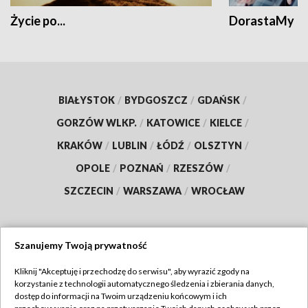
Życie po...
DorastaMy
BIAŁYSTOK
/
BYDGOSZCZ
/
GDAŃSK
/
GORZÓW WLKP.
/
KATOWICE
/
KIELCE
/
KRAKÓW
/
LUBLIN
/
ŁÓDŹ
/
OLSZTYN
/
OPOLE
/
POZNAŃ
/
RZESZÓW
/
SZCZECIN
/
WARSZAWA
/
WROCŁAW
Szanujemy Twoją prywatność
Dołącz do nas:
Kliknij "Akceptuję i przechodzę do serwisu", aby wyrazić zgody na
korzystanie z technologii automatycznego śledzenia i zbierania danych,
TVP
dostęp do informacji na Twoim urządzeniu końcowym i ich