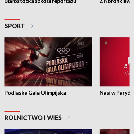
Białostocka szkoła reportażu
Z Koronkiewic
SPORT
Podlaska Gala Olimpijska
Nasi w Paryżu
ROLNICTWO I WIEŚ