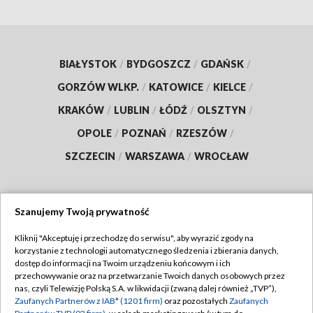
BIAŁYSTOK
/
BYDGOSZCZ
/
GDAŃSK
/
GORZÓW WLKP.
/
KATOWICE
/
KIELCE
/
KRAKÓW
/
LUBLIN
/
ŁÓDŹ
/
OLSZTYN
/
OPOLE
/
POZNAŃ
/
RZESZÓW
/
SZCZECIN
/
WARSZAWA
/
WROCŁAW
Szanujemy Twoją prywatność
Dołącz do nas:
Kliknij "Akceptuję i przechodzę do serwisu", aby wyrazić zgody na
korzystanie z technologii automatycznego śledzenia i zbierania danych,
TVP
dostęp do informacji na Twoim urządzeniu końcowym i ich
Abonament TVP
przechowywanie oraz na przetwarzanie Twoich danych osobowych przez
Regulamin TVP
nas, czyli Telewizję Polską S.A. w likwidacji (zwaną dalej również „TVP”),
Emisja w TVP
Polityka prywatności
Zaufanych Partnerów z IAB* (1201 firm)
oraz pozostałych
Zaufanych