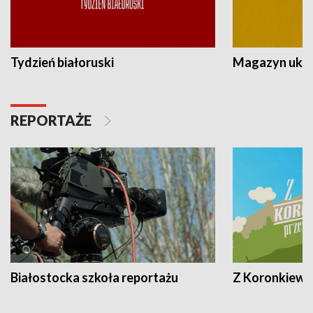
Tydzień białoruski
Magazyn ukra
REPORTAŻE
Białostocka szkoła reportażu
Z Koronkiewic