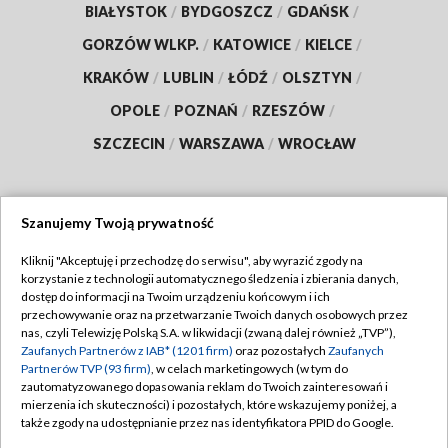
BIAŁYSTOK
/
BYDGOSZCZ
/
GDAŃSK
/
GORZÓW WLKP.
/
KATOWICE
/
KIELCE
/
KRAKÓW
/
LUBLIN
/
ŁÓDŹ
/
OLSZTYN
/
OPOLE
/
POZNAŃ
/
RZESZÓW
/
SZCZECIN
/
WARSZAWA
/
WROCŁAW
Szanujemy Twoją prywatność
Dołącz do nas:
Kliknij "Akceptuję i przechodzę do serwisu", aby wyrazić zgody na
korzystanie z technologii automatycznego śledzenia i zbierania danych,
TVP
dostęp do informacji na Twoim urządzeniu końcowym i ich
Abonament TVP
przechowywanie oraz na przetwarzanie Twoich danych osobowych przez
Regulamin TVP
nas, czyli Telewizję Polską S.A. w likwidacji (zwaną dalej również „TVP”),
Emisja w TVP
Polityka prywatności
Zaufanych Partnerów z IAB* (1201 firm)
oraz pozostałych
Zaufanych
Partnerów TVP (93 firm)
, w celach marketingowych (w tym do
Centrum informacji TVP
Moje zgody
zautomatyzowanego dopasowania reklam do Twoich zainteresowań i
mierzenia ich skuteczności) i pozostałych, które wskazujemy poniżej, a
Naziemna Telewizja Cyfrowa
Pomoc
także zgody na udostępnianie przez nas identyfikatora PPID do Google.
Sklep TVP