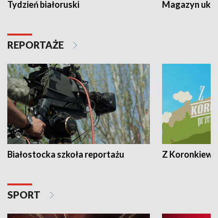
Tydzień białoruski
Magazyn ukra
REPORTAŻE
Białostocka szkoła reportażu
Z Koronkiewic
SPORT