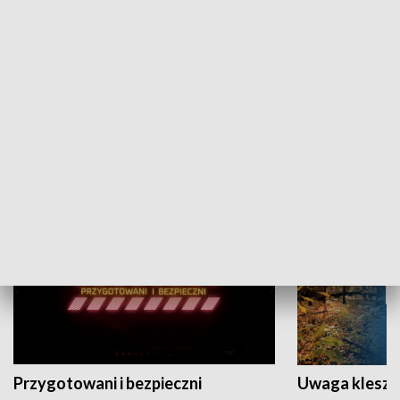
Grajmy Swoje
Białostocki Te
NAUKA I EDUKACJA
Przygotowani i bezpieczni
Uwaga kleszc