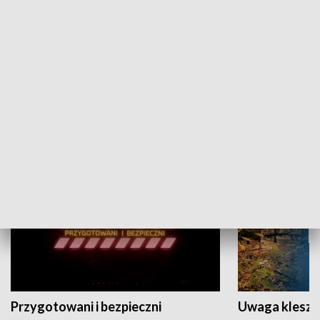
Grajmy Swoje
Białostocki Te
NAUKA I EDUKACJA
Przygotowani i bezpieczni
Uwaga kleszc