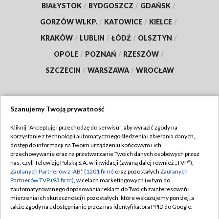
BIAŁYSTOK
/
BYDGOSZCZ
/
GDAŃSK
/
GORZÓW WLKP.
/
KATOWICE
/
KIELCE
/
KRAKÓW
/
LUBLIN
/
ŁÓDŹ
/
OLSZTYN
/
OPOLE
/
POZNAŃ
/
RZESZÓW
/
SZCZECIN
/
WARSZAWA
/
WROCŁAW
Szanujemy Twoją prywatność
Dołącz do nas:
Kliknij "Akceptuję i przechodzę do serwisu", aby wyrazić zgody na
korzystanie z technologii automatycznego śledzenia i zbierania danych,
TVP
dostęp do informacji na Twoim urządzeniu końcowym i ich
Abonament TVP
przechowywanie oraz na przetwarzanie Twoich danych osobowych przez
Regulamin TVP
nas, czyli Telewizję Polską S.A. w likwidacji (zwaną dalej również „TVP”),
Emisja w TVP
Polityka prywatności
Zaufanych Partnerów z IAB* (1201 firm)
oraz pozostałych
Zaufanych
Partnerów TVP (93 firm)
, w celach marketingowych (w tym do
Centrum informacji TVP
Moje zgody
zautomatyzowanego dopasowania reklam do Twoich zainteresowań i
mierzenia ich skuteczności) i pozostałych, które wskazujemy poniżej, a
Naziemna Telewizja Cyfrowa
Pomoc
także zgody na udostępnianie przez nas identyfikatora PPID do Google.
Sklep TVP