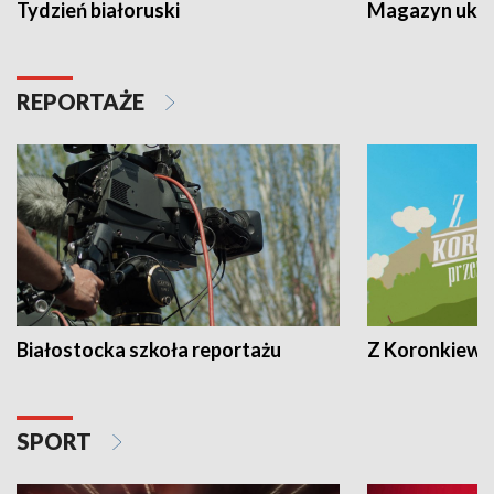
Tydzień białoruski
Magazyn ukra
REPORTAŻE
Białostocka szkoła reportażu
Z Koronkiewic
SPORT