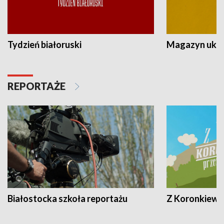
Tydzień białoruski
Magazyn ukra
REPORTAŻE
Białostocka szkoła reportażu
Z Koronkiewic