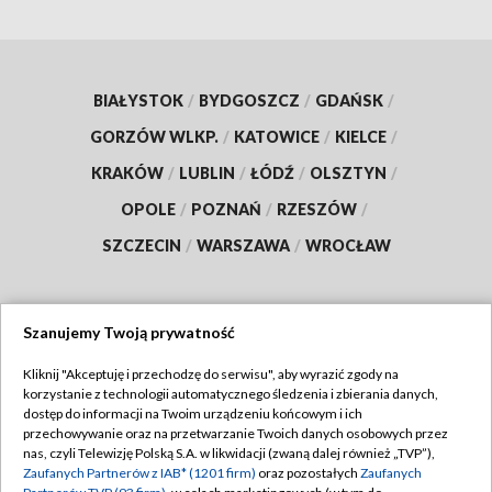
BIAŁYSTOK
/
BYDGOSZCZ
/
GDAŃSK
/
GORZÓW WLKP.
/
KATOWICE
/
KIELCE
/
KRAKÓW
/
LUBLIN
/
ŁÓDŹ
/
OLSZTYN
/
OPOLE
/
POZNAŃ
/
RZESZÓW
/
SZCZECIN
/
WARSZAWA
/
WROCŁAW
Szanujemy Twoją prywatność
Dołącz do nas:
Kliknij "Akceptuję i przechodzę do serwisu", aby wyrazić zgody na
korzystanie z technologii automatycznego śledzenia i zbierania danych,
TVP
dostęp do informacji na Twoim urządzeniu końcowym i ich
Abonament TVP
przechowywanie oraz na przetwarzanie Twoich danych osobowych przez
Regulamin TVP
nas, czyli Telewizję Polską S.A. w likwidacji (zwaną dalej również „TVP”),
Emisja w TVP
Polityka prywatności
Zaufanych Partnerów z IAB* (1201 firm)
oraz pozostałych
Zaufanych