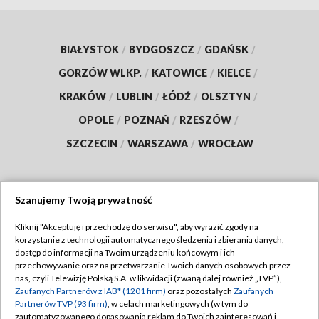
BIAŁYSTOK
/
BYDGOSZCZ
/
GDAŃSK
/
GORZÓW WLKP.
/
KATOWICE
/
KIELCE
/
KRAKÓW
/
LUBLIN
/
ŁÓDŹ
/
OLSZTYN
/
OPOLE
/
POZNAŃ
/
RZESZÓW
/
SZCZECIN
/
WARSZAWA
/
WROCŁAW
Szanujemy Twoją prywatność
Dołącz do nas:
Kliknij "Akceptuję i przechodzę do serwisu", aby wyrazić zgody na
korzystanie z technologii automatycznego śledzenia i zbierania danych,
TVP
dostęp do informacji na Twoim urządzeniu końcowym i ich
Abonament TVP
przechowywanie oraz na przetwarzanie Twoich danych osobowych przez
Regulamin TVP
nas, czyli Telewizję Polską S.A. w likwidacji (zwaną dalej również „TVP”),
Emisja w TVP
Polityka prywatności
Zaufanych Partnerów z IAB* (1201 firm)
oraz pozostałych
Zaufanych
Partnerów TVP (93 firm)
, w celach marketingowych (w tym do
Centrum informacji TVP
Moje zgody
zautomatyzowanego dopasowania reklam do Twoich zainteresowań i