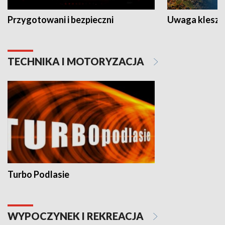
Przygotowani i bezpieczni
Uwaga kleszc
TECHNIKA I MOTORYZACJA
Turbo Podlasie
WYPOCZYNEK I REKREACJA