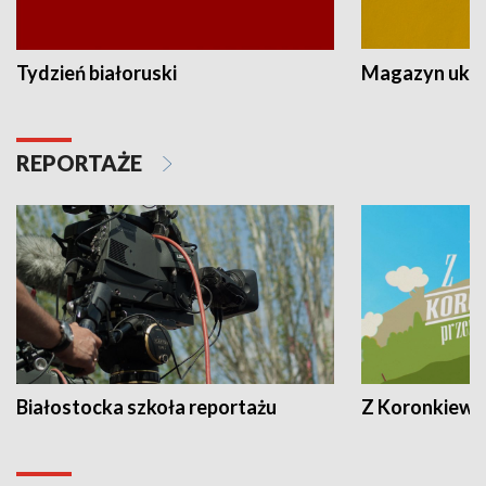
Tydzień białoruski
Magazyn ukra
REPORTAŻE
Białostocka szkoła reportażu
Z Koronkiewic