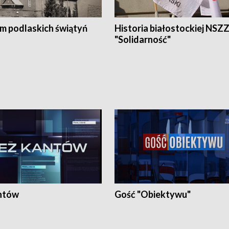
em podlaskich świątyń
Historia białostockiej NSZ
"Solidarność"
ntów
Gość "Obiektywu"