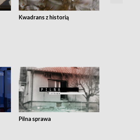
Z
Kwadrans z historią
Kartki z kal
Pilna sprawa