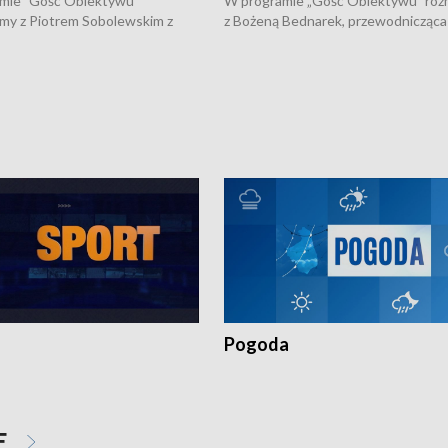
mie "Gość Obiektywu"
W programie „Gość Obiektywu” ro
my z Piotrem Sobolewskim z
z Bożeną Bednarek, przewodnicząca
twa Amickus o możliwościach
Białostockiej Rady Seniorów, o walc
osób dotkniętych przemocą i
samotnością, pomysłach na to jak
u Ośrodka Pomocy Osobom
wyciągać osoby starsze z domów i j
zonym Przestępstwem.
ważne jest to by nie były same.
Pogoda
E