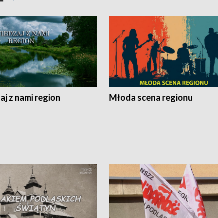
j z nami region
Młoda scena regionu