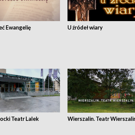
eć Ewangelię
U źródeł wiary
ocki Teatr Lalek
Wierszalin. Teatr Wierszali