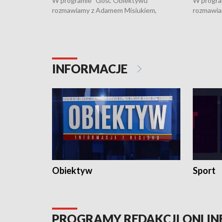
W programie "Gość Obiektywu"
W progra
rozmawiamy z Adamem Misiukiem,
rozmawia
podlaskim wojewódzkim konserwatorem
Towarzys
zabytków o kondycji zabytków w regionie
wsparcia 
i naborze wniosków na prace
działani
konserwatorskie.
Pokrzywd
INFORMACJE
Obiektyw
Sport
PROGRAMY REDAKCJI ONLIN