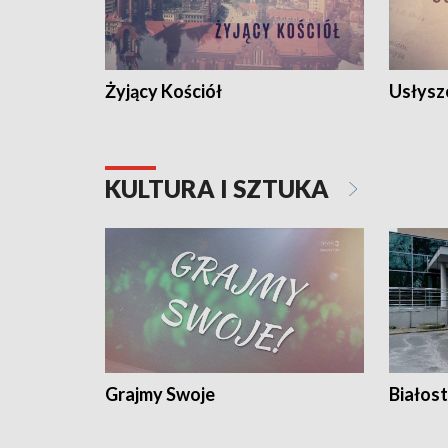
Żyjący Kościół
Usłysz
KULTURA I SZTUKA
Grajmy Swoje
Białost