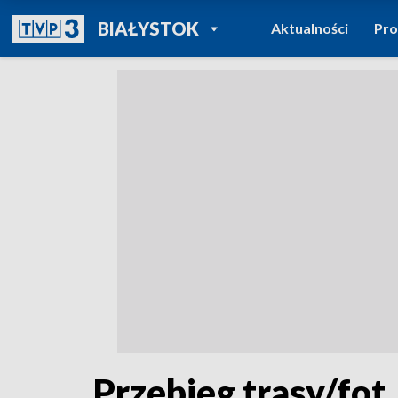
POWRÓT DO
BIAŁYSTOK
Aktualności
Pr
TVP REGIONY
Przebieg trasy/fot