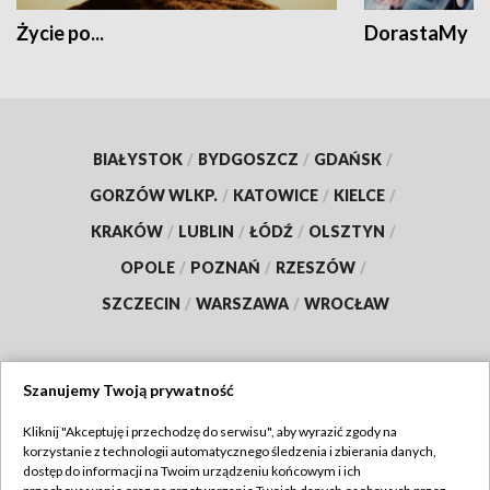
Życie po...
DorastaMy
BIAŁYSTOK
/
BYDGOSZCZ
/
GDAŃSK
/
GORZÓW WLKP.
/
KATOWICE
/
KIELCE
/
KRAKÓW
/
LUBLIN
/
ŁÓDŹ
/
OLSZTYN
/
OPOLE
/
POZNAŃ
/
RZESZÓW
/
SZCZECIN
/
WARSZAWA
/
WROCŁAW
Szanujemy Twoją prywatność
Dołącz do nas:
Kliknij "Akceptuję i przechodzę do serwisu", aby wyrazić zgody na
korzystanie z technologii automatycznego śledzenia i zbierania danych,
TVP
dostęp do informacji na Twoim urządzeniu końcowym i ich