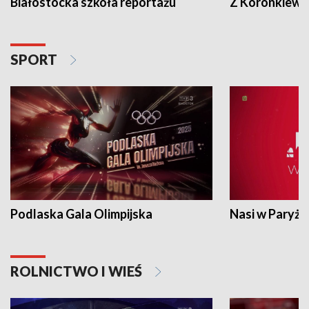
Białostocka szkoła reportażu
Z Koronkiewic
SPORT
Podlaska Gala Olimpijska
Nasi w Paryżu
ROLNICTWO I WIEŚ