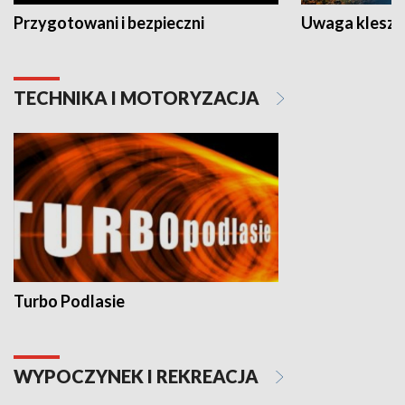
Przygotowani i bezpieczni
Uwaga kleszc
TECHNIKA I MOTORYZACJA
Turbo Podlasie
WYPOCZYNEK I REKREACJA