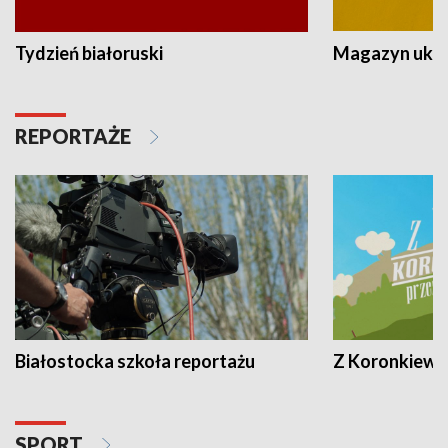
Tydzień białoruski
Magazyn ukra
REPORTAŻE
Białostocka szkoła reportażu
Z Koronkiewic
SPORT