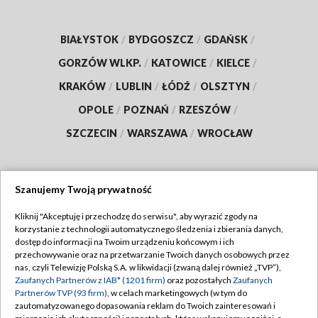
BIAŁYSTOK
/
BYDGOSZCZ
/
GDAŃSK
/
GORZÓW WLKP.
/
KATOWICE
/
KIELCE
/
KRAKÓW
/
LUBLIN
/
ŁÓDŹ
/
OLSZTYN
/
OPOLE
/
POZNAŃ
/
RZESZÓW
/
SZCZECIN
/
WARSZAWA
/
WROCŁAW
Szanujemy Twoją prywatność
Dołącz do nas:
Kliknij "Akceptuję i przechodzę do serwisu", aby wyrazić zgody na
korzystanie z technologii automatycznego śledzenia i zbierania danych,
TVP
dostęp do informacji na Twoim urządzeniu końcowym i ich
Abonament TVP
przechowywanie oraz na przetwarzanie Twoich danych osobowych przez
Regulamin TVP
nas, czyli Telewizję Polską S.A. w likwidacji (zwaną dalej również „TVP”),
Emisja w TVP
Polityka prywatności
Zaufanych Partnerów z IAB* (1201 firm)
oraz pozostałych
Zaufanych
Partnerów TVP (93 firm)
, w celach marketingowych (w tym do
Centrum informacji TVP
Moje zgody
zautomatyzowanego dopasowania reklam do Twoich zainteresowań i