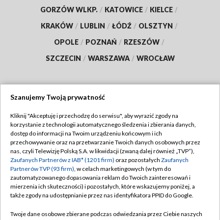
GORZÓW WLKP.
/
KATOWICE
/
KIELCE
/
KRAKÓW
/
LUBLIN
/
ŁÓDŹ
/
OLSZTYN
/
OPOLE
/
POZNAŃ
/
RZESZÓW
/
SZCZECIN
/
WARSZAWA
/
WROCŁAW
Szanujemy Twoją prywatność
Dołącz do nas:
Kliknij "Akceptuję i przechodzę do serwisu", aby wyrazić zgody na
korzystanie z technologii automatycznego śledzenia i zbierania danych,
TVP
dostęp do informacji na Twoim urządzeniu końcowym i ich
Abonament TVP
przechowywanie oraz na przetwarzanie Twoich danych osobowych przez
Regulamin TVP
nas, czyli Telewizję Polską S.A. w likwidacji (zwaną dalej również „TVP”),
Emisja w TVP
Polityka prywatności
Zaufanych Partnerów z IAB* (1201 firm)
oraz pozostałych
Zaufanych
Partnerów TVP (93 firm)
, w celach marketingowych (w tym do
Centrum informacji TVP
Moje zgody
zautomatyzowanego dopasowania reklam do Twoich zainteresowań i
mierzenia ich skuteczności) i pozostałych, które wskazujemy poniżej, a
Naziemna Telewizja Cyfrowa
Pomoc
także zgody na udostępnianie przez nas identyfikatora PPID do Google.
Sklep TVP
Biuro reklamy
Twoje dane osobowe zbierane podczas odwiedzania przez Ciebie naszych