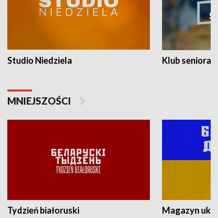
Studio Niedziela
Klub seniora
MNIEJSZOŚCI
Tydzień białoruski
Magazyn ukra