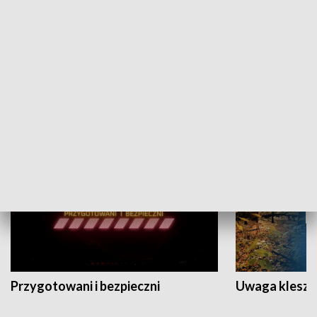
Grajmy Swoje
Białostocki Te
NAUKA I EDUKACJA
Przygotowani i bezpieczni
Uwaga kleszc