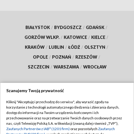
BIAŁYSTOK
/
BYDGOSZCZ
/
GDAŃSK
/
GORZÓW WLKP.
/
KATOWICE
/
KIELCE
/
KRAKÓW
/
LUBLIN
/
ŁÓDŹ
/
OLSZTYN
/
OPOLE
/
POZNAŃ
/
RZESZÓW
/
SZCZECIN
/
WARSZAWA
/
WROCŁAW
Szanujemy Twoją prywatność
Dołącz do nas:
Kliknij "Akceptuję i przechodzę do serwisu", aby wyrazić zgody na
korzystanie z technologii automatycznego śledzenia i zbierania danych,
TVP
dostęp do informacji na Twoim urządzeniu końcowym i ich
Abonament TVP
przechowywanie oraz na przetwarzanie Twoich danych osobowych przez
Regulamin TVP
nas, czyli Telewizję Polską S.A. w likwidacji (zwaną dalej również „TVP”),
Emisja w TVP
Polityka prywatności
Zaufanych Partnerów z IAB* (1201 firm)
oraz pozostałych
Zaufanych