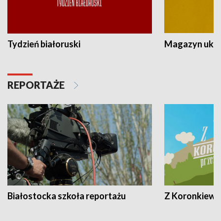
Tydzień białoruski
Magazyn ukra
REPORTAŻE
Białostocka szkoła reportażu
Z Koronkiewic