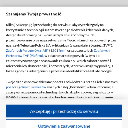
Szanujemy Twoją prywatność
Dołącz do nas:
Kliknij "Akceptuję i przechodzę do serwisu", aby wyrazić zgody na
korzystanie z technologii automatycznego śledzenia i zbierania danych,
TVP
dostęp do informacji na Twoim urządzeniu końcowym i ich
Abonament TVP
przechowywanie oraz na przetwarzanie Twoich danych osobowych przez
Regulamin TVP
nas, czyli Telewizję Polską S.A. w likwidacji (zwaną dalej również „TVP”),
Emisja w TVP
Polityka prywatności
Zaufanych Partnerów z IAB* (1201 firm)
oraz pozostałych
Zaufanych
Partnerów TVP (93 firm)
, w celach marketingowych (w tym do
Centrum informacji TVP
Moje zgody
zautomatyzowanego dopasowania reklam do Twoich zainteresowań i
mierzenia ich skuteczności) i pozostałych, które wskazujemy poniżej, a
Naziemna Telewizja Cyfrowa
Pomoc
także zgody na udostępnianie przez nas identyfikatora PPID do Google.
Sklep TVP
Biuro reklamy
Twoje dane osobowe zbierane podczas odwiedzania przez Ciebie naszych
Rada Programowa
Kontakt
poszczególnych serwisów
zwanych dalej „Portalem”, w tym informacje
zapisywane za pomocą technologii takich jak: pliki cookie, sygnalizatory
System NOS
WWW lub innych podobnych technologii umożliwiających świadczenie
dopasowanych i bezpiecznych usług, personalizację treści oraz reklam,
Informacje o nadawcy
Kanały
udostępnianie funkcji mediów społecznościowych oraz analizowanie
Akceptuję i przechodzę do serwisu
ruchu w Internecie.
Program dla prasy
©2026 Telewizja Polska S.A. w likwidacji
Biuro Reklamy
Twoje dane osobowe zbierane podczas odwiedzania przez Ciebie
Ustawienia zaawansowane