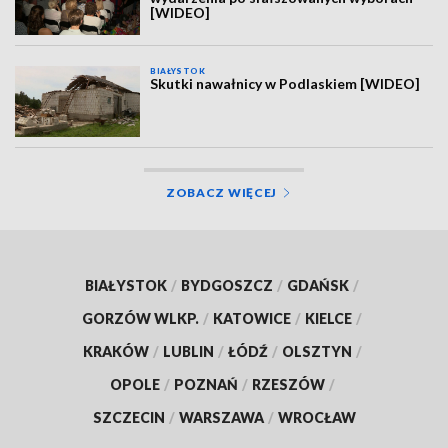
[WIDEO]
BIAŁYSTOK
Skutki nawałnicy w Podlaskiem [WIDEO]
ZOBACZ WIĘCEJ
BIAŁYSTOK
/
BYDGOSZCZ
/
GDAŃSK
/
GORZÓW WLKP.
/
KATOWICE
/
KIELCE
/
KRAKÓW
/
LUBLIN
/
ŁÓDŹ
/
OLSZTYN
/
OPOLE
/
POZNAŃ
/
RZESZÓW
/
SZCZECIN
/
WARSZAWA
/
WROCŁAW