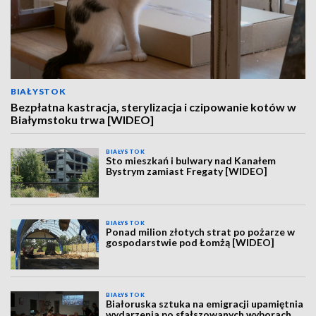
BIAŁYSTOK
Bezpłatna kastracja, sterylizacja i czipowanie kotów w
Białymstoku trwa [WIDEO]
BIAŁYSTOK
Sto mieszkań i bulwary nad Kanałem
Bystrym zamiast Fregaty [WIDEO]
BIAŁYSTOK
Ponad milion złotych strat po pożarze w
gospodarstwie pod Łomżą [WIDEO]
BIAŁYSTOK
Białoruska sztuka na emigracji upamiętnia
wydarzenia po sfałszowanych wyborach