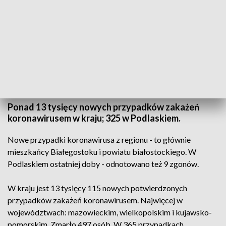
Raport COVID-19/fot. arch. TVP3 Białystok
Ponad 13 tysięcy nowych przypadków zakażeń
koronawirusem w kraju; 325 w Podlaskiem.
Nowe przypadki koronawirusa z regionu - to głównie
mieszkańcy Białegostoku i powiatu białostockiego. W
Podlaskiem ostatniej doby - odnotowano też 9 zgonów.
W kraju jest 13 tysięcy 115 nowych potwierdzonych
przypadków zakażeń koronawirusem. Najwięcej w
województwach: mazowieckim, wielkopolskim i kujawsko-
pomorskim. Zmarło 497 osób. W 365 przypadkach