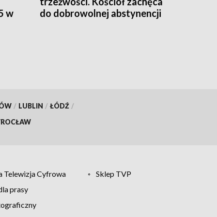
trzeźwości. Kościół zachęca
5 w
do dobrowolnej abstynencji
[WIDEO]
KÓW
/
LUBLIN
/
ŁÓDŹ
/
ROCŁAW
 Telewizja Cyfrowa
Sklep TVP
la prasy
tograficzny