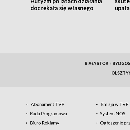
Autyzm po latach działania
skute
doczekała się własnego
upała
lokalu [WIDEO]
BIAŁYSTOK
/
BYDGO
OLSZTY
Abonament TVP
Emisja w TVP
Rada Programowa
System NOS
Biuro Reklamy
Ogłoszenie pr