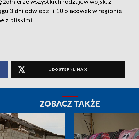
ę żołnierze wszystkich rodzajów wojsk, z
ciągu 3 dni odwiedzili 10 placówek w regionie
e z bliskimi.
UDOSTĘPNIJ NA X
ZOBACZ TAKŻE