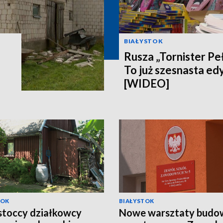
BIAŁYSTOK
Rusza „Tornister Pe
To już szesnasta edy
[WIDEO]
TOK
BIAŁYSTOK
stoccy działkowcy
Nowe warsztaty budo