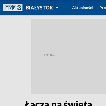
POWRÓT DO
BIAŁYSTOK
Aktualności
Pr
TVP REGIONY
Łączą na święta