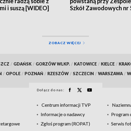
cznie radzą sobie z
powstaną przy Zespole
mi i suszą [WIDEO]
Szkół Zawodowych nr 
Białymstoku [WIDEO]
ZOBACZ WIĘCEJ
SZCZ
/
GDAŃSK
/
GORZÓW WLKP.
/
KATOWICE
/
KIELCE
/
KRA
N
/
OPOLE
/
POZNAŃ
/
RZESZÓW
/
SZCZECIN
/
WARSZAWA
/
W
Dołącz do nas:
Centrum informacji TVP
Naziemna
Informacje o nadawcy
Program d
zetargowe
Zgłoś program (ROPAT)
Serwis fo