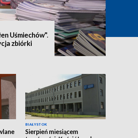
łen Uśmiechów".
cja zbiórki
BIAŁYSTOK
wlane
Sierpień miesiącem