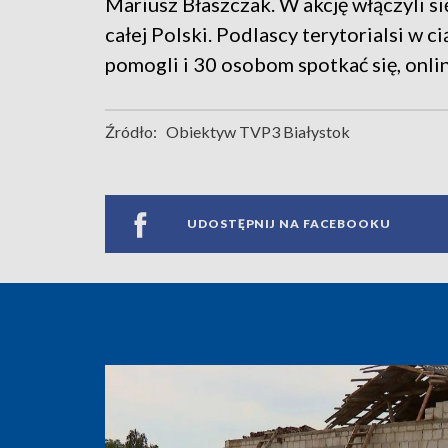
Mariusz Błaszczak. W akcję włączyli si
całej Polski. Podlascy terytorialsi w 
pomogli i 30 osobom spotkać się, onlin
Źródło:
Obiektyw TVP3 Białystok
UDOSTĘPNIJ NA FACEBOOKU