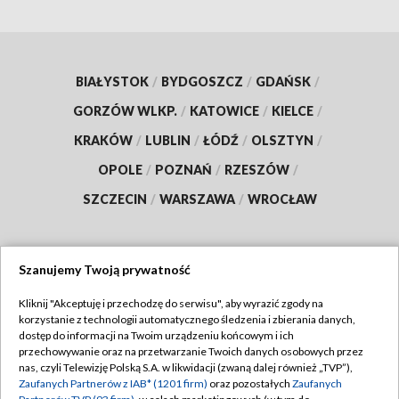
BIAŁYSTOK
/
BYDGOSZCZ
/
GDAŃSK
/
GORZÓW WLKP.
/
KATOWICE
/
KIELCE
/
KRAKÓW
/
LUBLIN
/
ŁÓDŹ
/
OLSZTYN
/
OPOLE
/
POZNAŃ
/
RZESZÓW
/
SZCZECIN
/
WARSZAWA
/
WROCŁAW
Szanujemy Twoją prywatność
Dołącz do nas:
Kliknij "Akceptuję i przechodzę do serwisu", aby wyrazić zgody na
korzystanie z technologii automatycznego śledzenia i zbierania danych,
TVP
dostęp do informacji na Twoim urządzeniu końcowym i ich
Abonament TVP
przechowywanie oraz na przetwarzanie Twoich danych osobowych przez
Regulamin TVP
nas, czyli Telewizję Polską S.A. w likwidacji (zwaną dalej również „TVP”),
Emisja w TVP
Polityka prywatności
Zaufanych Partnerów z IAB* (1201 firm)
oraz pozostałych
Zaufanych