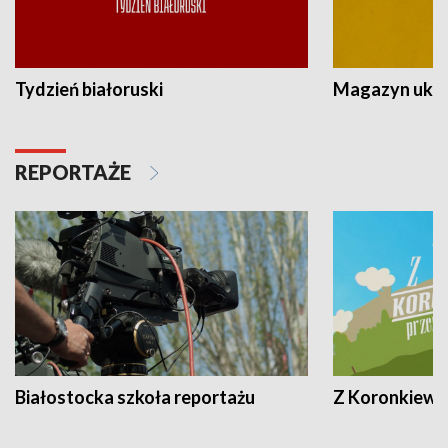
Tydzień białoruski
Magazyn ukra
REPORTAŻE
Białostocka szkoła reportażu
Z Koronkiewic