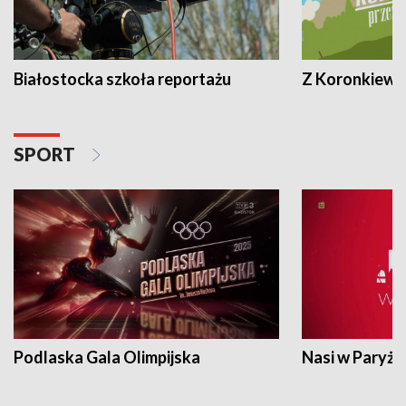
Białostocka szkoła reportażu
Z Koronkiewic
SPORT
Podlaska Gala Olimpijska
Nasi w Paryżu