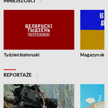
MNIEJSZOŚCI
Tydzień białoruski
Magazyn ukra
REPORTAŻE