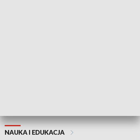
Żyjący Kościół
Usłyszeć Ewa
KULTURA I SZTUKA
Grajmy Swoje
Białostocki Te
NAUKA I EDUKACJA