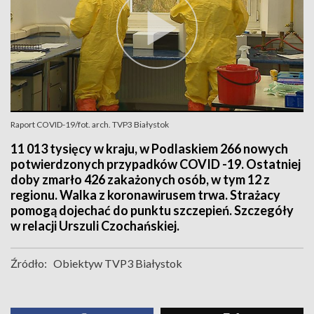
Raport COVID-19/fot. arch. TVP3 Białystok
11 013 tysięcy w kraju, w Podlaskiem 266 nowych
potwierdzonych przypadków COVID -19. Ostatniej
doby zmarło 426 zakażonych osób, w tym 12 z
regionu. Walka z koronawirusem trwa. Strażacy
pomogą dojechać do punktu szczepień. Szczegóły
w relacji Urszuli Czochańskiej.
Źródło:
Obiektyw TVP3 Białystok