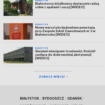
BIAŁYSTOK
Białostoccy działkowcy skutecznie radzą
sobie z upałami i suszą [WIDEO]
BIAŁYSTOK
Nowe warsztaty budowlane powstaną
przy Zespole Szkół Zawodowych nr 5 w
Białymstoku [WIDEO]
BIAŁYSTOK
Sierpień miesiącem trzeźwości. Kościół
zachęca do dobrowolnej abstynencji
[WIDEO]
ZOBACZ WIĘCEJ
BIAŁYSTOK
/
BYDGOSZCZ
/
GDAŃSK
/