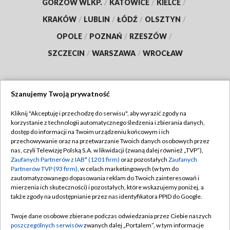
GORZÓW WLKP.
/
KATOWICE
/
KIELCE
/
KRAKÓW
/
LUBLIN
/
ŁÓDŹ
/
OLSZTYN
/
OPOLE
/
POZNAŃ
/
RZESZÓW
/
SZCZECIN
/
WARSZAWA
/
WROCŁAW
Szanujemy Twoją prywatność
Dołącz do nas:
Kliknij "Akceptuję i przechodzę do serwisu", aby wyrazić zgody na
korzystanie z technologii automatycznego śledzenia i zbierania danych,
TVP
dostęp do informacji na Twoim urządzeniu końcowym i ich
Abonament TVP
przechowywanie oraz na przetwarzanie Twoich danych osobowych przez
Regulamin TVP
nas, czyli Telewizję Polską S.A. w likwidacji (zwaną dalej również „TVP”),
Emisja w TVP
Polityka prywatności
Zaufanych Partnerów z IAB* (1201 firm)
oraz pozostałych
Zaufanych
Partnerów TVP (93 firm)
, w celach marketingowych (w tym do
Centrum informacji TVP
Moje zgody
zautomatyzowanego dopasowania reklam do Twoich zainteresowań i
mierzenia ich skuteczności) i pozostałych, które wskazujemy poniżej, a
Naziemna Telewizja Cyfrowa
Pomoc
także zgody na udostępnianie przez nas identyfikatora PPID do Google.
Sklep TVP
Biuro reklamy
Twoje dane osobowe zbierane podczas odwiedzania przez Ciebie naszych
Rada Programowa
Kontakt
poszczególnych serwisów
zwanych dalej „Portalem”, w tym informacje