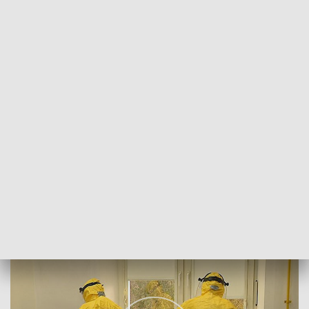
POWRÓT DO
BIAŁYSTOK
TVP REGIONY
Raport COVID-19
2020-12-18