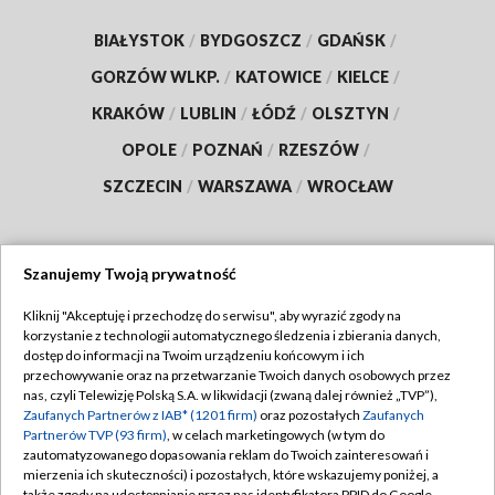
BIAŁYSTOK
/
BYDGOSZCZ
/
GDAŃSK
/
GORZÓW WLKP.
/
KATOWICE
/
KIELCE
/
KRAKÓW
/
LUBLIN
/
ŁÓDŹ
/
OLSZTYN
/
OPOLE
/
POZNAŃ
/
RZESZÓW
/
SZCZECIN
/
WARSZAWA
/
WROCŁAW
Szanujemy Twoją prywatność
Dołącz do nas:
Kliknij "Akceptuję i przechodzę do serwisu", aby wyrazić zgody na
korzystanie z technologii automatycznego śledzenia i zbierania danych,
TVP
dostęp do informacji na Twoim urządzeniu końcowym i ich
Abonament TVP
przechowywanie oraz na przetwarzanie Twoich danych osobowych przez
Regulamin TVP
nas, czyli Telewizję Polską S.A. w likwidacji (zwaną dalej również „TVP”),
Emisja w TVP
Polityka prywatności
Zaufanych Partnerów z IAB* (1201 firm)
oraz pozostałych
Zaufanych
Partnerów TVP (93 firm)
, w celach marketingowych (w tym do
Centrum informacji TVP
Moje zgody
zautomatyzowanego dopasowania reklam do Twoich zainteresowań i
mierzenia ich skuteczności) i pozostałych, które wskazujemy poniżej, a
Naziemna Telewizja Cyfrowa
Pomoc
także zgody na udostępnianie przez nas identyfikatora PPID do Google.