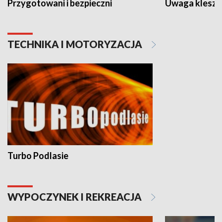
Przygotowani i bezpieczni
Uwaga kleszc
TECHNIKA I MOTORYZACJA
Turbo Podlasie
WYPOCZYNEK I REKREACJA