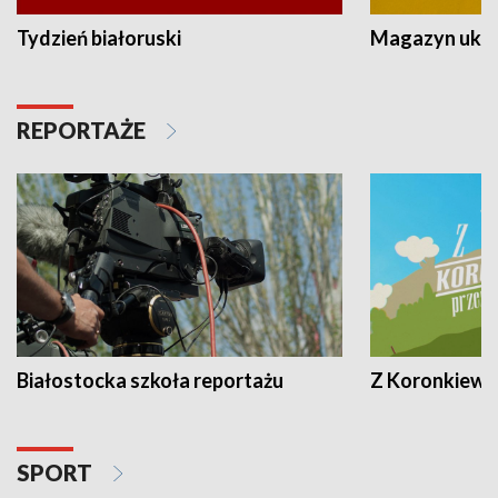
Tydzień białoruski
Magazyn ukra
REPORTAŻE
Białostocka szkoła reportażu
Z Koronkiewic
SPORT