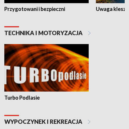
Przygotowani i bezpieczni
Uwaga kleszc
TECHNIKA I MOTORYZACJA
Turbo Podlasie
WYPOCZYNEK I REKREACJA