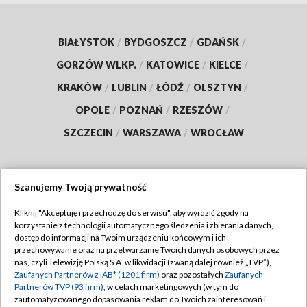
BIAŁYSTOK
/
BYDGOSZCZ
/
GDAŃSK
/
GORZÓW WLKP.
/
KATOWICE
/
KIELCE
/
KRAKÓW
/
LUBLIN
/
ŁÓDŹ
/
OLSZTYN
/
OPOLE
/
POZNAŃ
/
RZESZÓW
/
SZCZECIN
/
WARSZAWA
/
WROCŁAW
Szanujemy Twoją prywatność
Dołącz do nas:
Kliknij "Akceptuję i przechodzę do serwisu", aby wyrazić zgody na
korzystanie z technologii automatycznego śledzenia i zbierania danych,
TVP
dostęp do informacji na Twoim urządzeniu końcowym i ich
Abonament TVP
przechowywanie oraz na przetwarzanie Twoich danych osobowych przez
Regulamin TVP
nas, czyli Telewizję Polską S.A. w likwidacji (zwaną dalej również „TVP”),
Emisja w TVP
Polityka prywatności
Zaufanych Partnerów z IAB* (1201 firm)
oraz pozostałych
Zaufanych
Partnerów TVP (93 firm)
, w celach marketingowych (w tym do
Centrum informacji TVP
Moje zgody
zautomatyzowanego dopasowania reklam do Twoich zainteresowań i