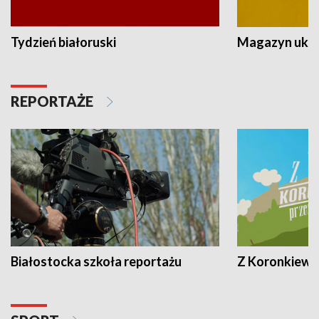
Tydzień białoruski
Magazyn ukra
REPORTAŻE
Białostocka szkoła reportażu
Z Koronkiewic