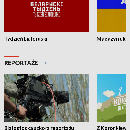
Tydzień białoruski
Magazyn ukra
REPORTAŻE
Białostocka szkoła reportażu
Z Koronkiewic