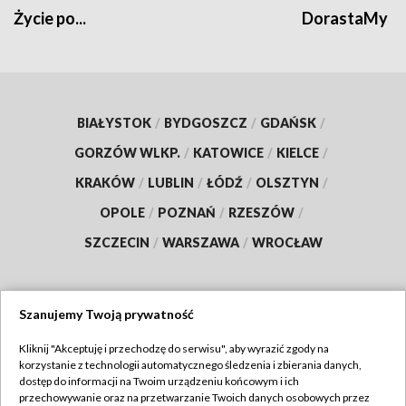
Życie po...
DorastaMy
BIAŁYSTOK
/
BYDGOSZCZ
/
GDAŃSK
/
GORZÓW WLKP.
/
KATOWICE
/
KIELCE
/
KRAKÓW
/
LUBLIN
/
ŁÓDŹ
/
OLSZTYN
/
OPOLE
/
POZNAŃ
/
RZESZÓW
/
SZCZECIN
/
WARSZAWA
/
WROCŁAW
Szanujemy Twoją prywatność
Dołącz do nas:
Kliknij "Akceptuję i przechodzę do serwisu", aby wyrazić zgody na
korzystanie z technologii automatycznego śledzenia i zbierania danych,
TVP
dostęp do informacji na Twoim urządzeniu końcowym i ich
Abonament TVP
przechowywanie oraz na przetwarzanie Twoich danych osobowych przez
Regulamin TVP