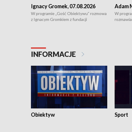
Ignacy Gromek, 07.08.2026
Adam M
W programie „Gość Obiektywu” rozmowa
W progra
z Ignacym Gromkiem z fundacji
rozmawia
"Przystanek Autyzm" o opiece dorosłych
podlaski
osób autystycznych oraz potrzebie
zabytków 
dziennej i całodobowej opieki.
i naborze
konserwa
INFORMACJE
Obiektyw
Sport