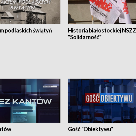
em podlaskich świątyń
Historia białostockiej NSZ
"Solidarność"
ntów
Gość "Obiektywu"