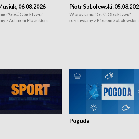
usiuk, 06.08.2026
Piotr Sobolewski, 05.08.20
mie "Gość Obiektywu"
W programie "Gość Obiektywu"
my z Adamem Musiukiem,
rozmawiamy z Piotrem Sobolewskim
m wojewódzkim konserwatorem
Towarzystwa Amickus o możliwości
o kondycji zabytków w regionie
wsparcia osób dotkniętych przemocą
 wniosków na prace
działaniu Ośrodka Pomocy Osobom
torskie.
Pokrzywdzonym Przestępstwem.
Pogoda