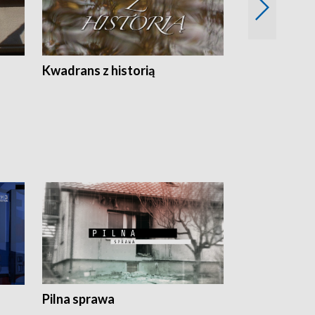
Z
Kwadrans z historią
Kartki z kal
Pilna sprawa