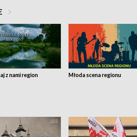
E
j z nami region
Młoda scena regionu