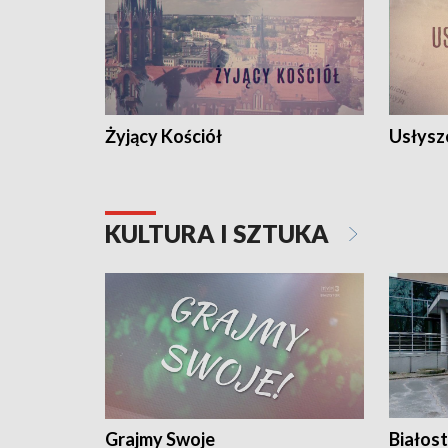
Żyjący Kościół
Usłysz
KULTURA I SZTUKA
Grajmy Swoje
Białost