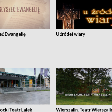
eć Ewangelię
U źródeł wiary
ocki Teatr Lalek
Wierszalin. Teatr Wierszali