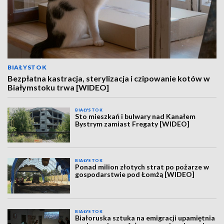
BIAŁYSTOK
Bezpłatna kastracja, sterylizacja i czipowanie kotów w
Białymstoku trwa [WIDEO]
BIAŁYSTOK
Sto mieszkań i bulwary nad Kanałem
Bystrym zamiast Fregaty [WIDEO]
BIAŁYSTOK
Ponad milion złotych strat po pożarze w
gospodarstwie pod Łomżą [WIDEO]
BIAŁYSTOK
Białoruska sztuka na emigracji upamiętnia