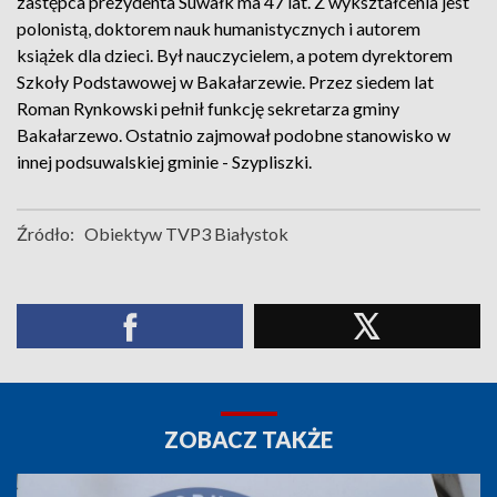
zastępca prezydenta Suwałk ma 47 lat. Z wykształcenia jest
polonistą, doktorem nauk humanistycznych i autorem
książek dla dzieci. Był nauczycielem, a potem dyrektorem
Szkoły Podstawowej w Bakałarzewie. Przez siedem lat
Roman Rynkowski pełnił funkcję sekretarza gminy
Bakałarzewo. Ostatnio zajmował podobne stanowisko w
innej podsuwalskiej gminie - Szypliszki.
Źródło:
Obiektyw TVP3 Białystok
ZOBACZ TAKŻE