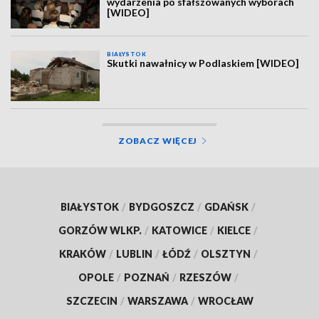
wydarzenia po sfałszowanych wyborach
[WIDEO]
BIAŁYSTOK
Skutki nawałnicy w Podlaskiem [WIDEO]
ZOBACZ WIĘCEJ
BIAŁYSTOK
/
BYDGOSZCZ
/
GDAŃSK
/
GORZÓW WLKP.
/
KATOWICE
/
KIELCE
/
KRAKÓW
/
LUBLIN
/
ŁÓDŹ
/
OLSZTYN
/
OPOLE
/
POZNAŃ
/
RZESZÓW
/
SZCZECIN
/
WARSZAWA
/
WROCŁAW