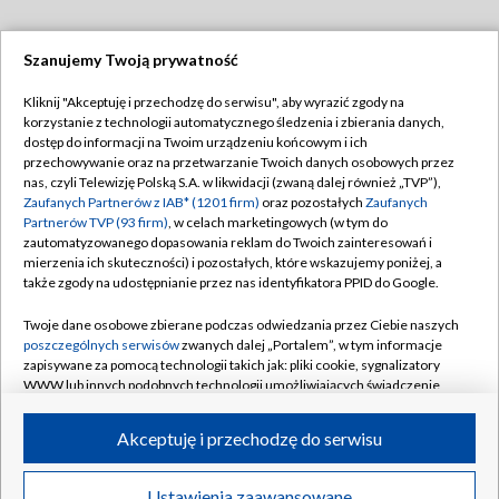
Szanujemy Twoją prywatność
Dołącz do nas:
Kliknij "Akceptuję i przechodzę do serwisu", aby wyrazić zgody na
korzystanie z technologii automatycznego śledzenia i zbierania danych,
TVP
dostęp do informacji na Twoim urządzeniu końcowym i ich
Abonament TVP
przechowywanie oraz na przetwarzanie Twoich danych osobowych przez
Regulamin TVP
nas, czyli Telewizję Polską S.A. w likwidacji (zwaną dalej również „TVP”),
Emisja w TVP
Polityka prywatności
Zaufanych Partnerów z IAB* (1201 firm)
oraz pozostałych
Zaufanych
Partnerów TVP (93 firm)
, w celach marketingowych (w tym do
Centrum informacji TVP
Moje zgody
zautomatyzowanego dopasowania reklam do Twoich zainteresowań i
mierzenia ich skuteczności) i pozostałych, które wskazujemy poniżej, a
Naziemna Telewizja Cyfrowa
Pomoc
także zgody na udostępnianie przez nas identyfikatora PPID do Google.
Sklep TVP
Biuro reklamy
Twoje dane osobowe zbierane podczas odwiedzania przez Ciebie naszych
Rada Programowa
Kontakt
poszczególnych serwisów
zwanych dalej „Portalem”, w tym informacje
zapisywane za pomocą technologii takich jak: pliki cookie, sygnalizatory
System NOS
WWW lub innych podobnych technologii umożliwiających świadczenie
dopasowanych i bezpiecznych usług, personalizację treści oraz reklam,
Informacje o nadawcy
Kanały
udostępnianie funkcji mediów społecznościowych oraz analizowanie
Akceptuję i przechodzę do serwisu
ruchu w Internecie.
Program dla prasy
©2026 Telewizja Polska S.A. w likwidacji
Biuro Reklamy
Twoje dane osobowe zbierane podczas odwiedzania przez Ciebie
Ustawienia zaawansowane