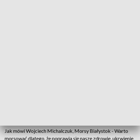
Morsowanie czas zacząć / fot. TVP 3 Białystok
Śnieg i temperatura poniżej zera tworzą idealne
warunki dla Białostockich Morsów, którzy dziś
hartowali organizm i charakter.
Szalik, czapka, rękawiczki i buty gumowe to nie jest wcale
obowiązkowy strój dla fanów zimowych kąpieli. Wytrawne
morsy zabierają ze sobą tylko ręcznik i herbatę, która jest
wskazana po wyjściu z wody.
Jak mówi Wojciech Michalczuk, Morsy Białystok - Warto
morsować dlatego, że poprawia się nasze zdrowie, ukrwienie