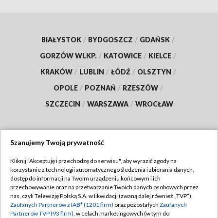
BIAŁYSTOK
/
BYDGOSZCZ
/
GDAŃSK
/
GORZÓW WLKP.
/
KATOWICE
/
KIELCE
/
KRAKÓW
/
LUBLIN
/
ŁÓDŹ
/
OLSZTYN
/
OPOLE
/
POZNAŃ
/
RZESZÓW
/
SZCZECIN
/
WARSZAWA
/
WROCŁAW
Szanujemy Twoją prywatność
Dołącz do nas:
Kliknij "Akceptuję i przechodzę do serwisu", aby wyrazić zgody na
korzystanie z technologii automatycznego śledzenia i zbierania danych,
TVP
dostęp do informacji na Twoim urządzeniu końcowym i ich
Abonament TVP
przechowywanie oraz na przetwarzanie Twoich danych osobowych przez
Regulamin TVP
nas, czyli Telewizję Polską S.A. w likwidacji (zwaną dalej również „TVP”),
Emisja w TVP
Polityka prywatności
Zaufanych Partnerów z IAB* (1201 firm)
oraz pozostałych
Zaufanych
Partnerów TVP (93 firm)
, w celach marketingowych (w tym do