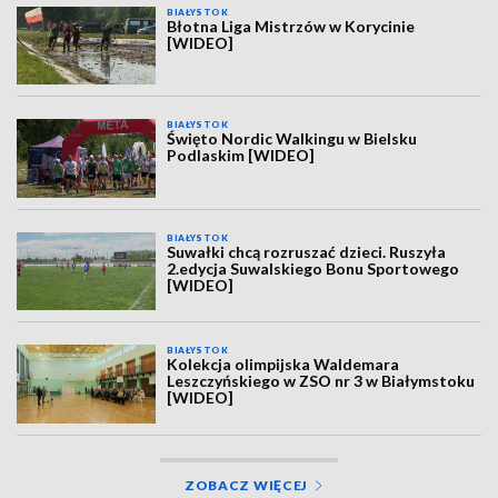
BIAŁYSTOK
Błotna Liga Mistrzów w Korycinie
[WIDEO]
BIAŁYSTOK
Święto Nordic Walkingu w Bielsku
Podlaskim [WIDEO]
BIAŁYSTOK
Suwałki chcą rozruszać dzieci. Ruszyła
2.edycja Suwalskiego Bonu Sportowego
[WIDEO]
BIAŁYSTOK
Kolekcja olimpijska Waldemara
Leszczyńskiego w ZSO nr 3 w Białymstoku
[WIDEO]
ZOBACZ WIĘCEJ