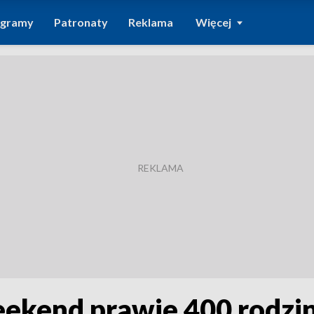
ogramy
Patronaty
Reklama
Więcej
kend prawie 400 rodzin