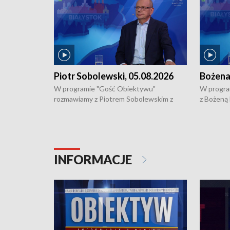
Piotr Sobolewski, 05.08.2026
Bożena
W programie "Gość Obiektywu"
W progra
rozmawiamy z Piotrem Sobolewskim z
z Bożeną
Towarzystwa Amickus o możliwościach
Białostoc
wsparcia osób dotkniętych przemocą i
samotnośc
działaniu Ośrodka Pomocy Osobom
wyciągać 
Pokrzywdzonym Przestępstwem.
ważne jes
INFORMACJE