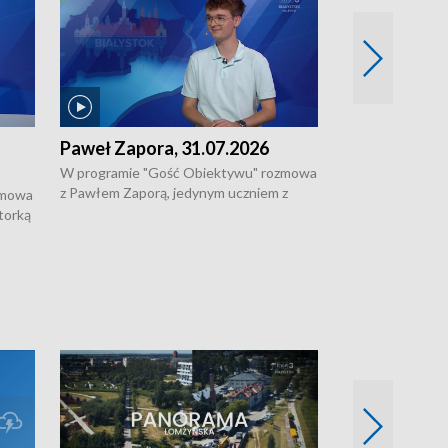
Paweł Zapora, 31.07.2026
Jacek Brzozo
W programie "Gość Obiektywu" rozmowa
W programie „G
z Pawłem Zaporą, jedynym uczniem z
z Jackiem Brzoz
zmowa
regionu, który wziął udział w
podlaskim o syst
torką
prestiżowym programie edukacyjnym dla
ostrzegania w w
ne
uczniów z całego świata organizowanym
ak
w USA przez Uniwersytet Yale.
si.