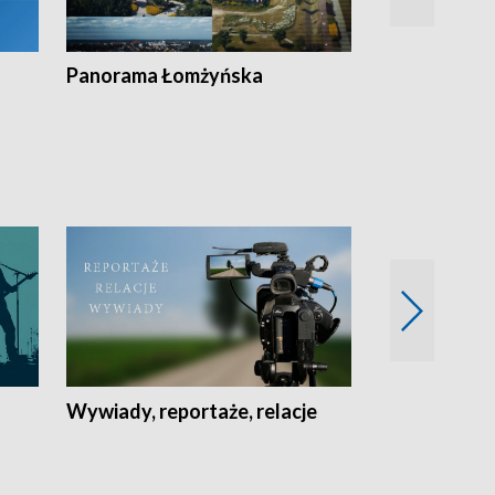
Panorama Łomżyńska
Przegląd suw
Wywiady, reportaże, relacje
Recepta na...