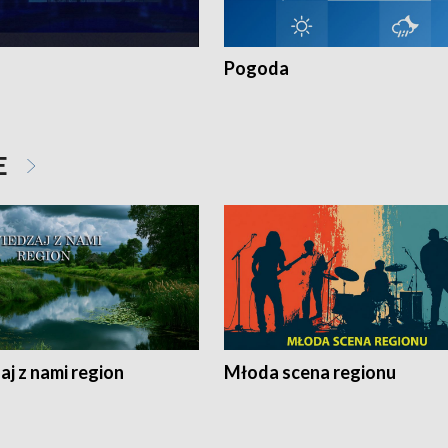
Pogoda
E
j z nami region
Młoda scena regionu