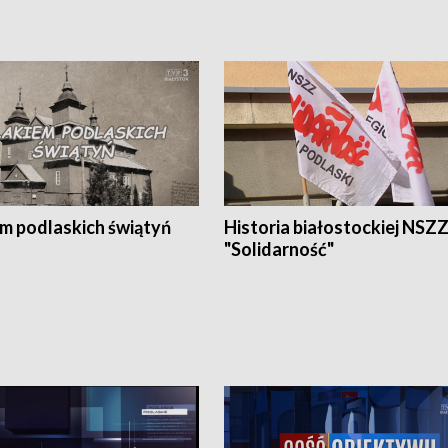
em podlaskich świątyń
Historia białostockiej NSZ
"Solidarność"