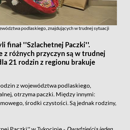
wództwa podlaskiego, znajdujących w trudnej sytuacji
finał ''Szlachetnej Paczki''.
e z różnych przyczyn są w trudnej
 dla 21 rodzin z regionu brakuje
odzin z województwa podlaskiego,
alnej, otrzyma paczki. Między innymi:
mowego, środki czystości. Są jednak rodziny,
nej Paczki'' w Tykocinie -
Dwadzieścia jeden