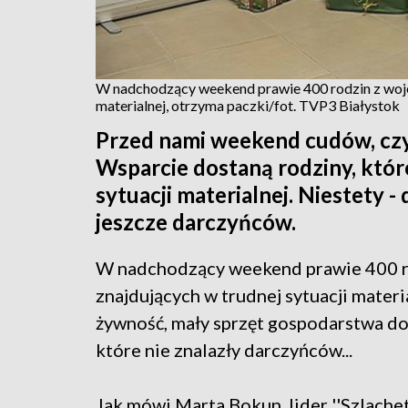
W nadchodzący weekend prawie 400 rodzin z woje
materialnej, otrzyma paczki/fot. TVP3 Białystok
Przed nami weekend cudów, czyli 
Wsparcie dostaną rodziny, któr
sytuacji materialnej. Niestety -
jeszcze darczyńców.
W nadchodzący weekend prawie 400 r
znajdujących w trudnej sytuacji materi
żywność, mały sprzęt gospodarstwa do
które nie znalazły darczyńców...
Jak mówi Marta Bokun, lider ''Szlachet