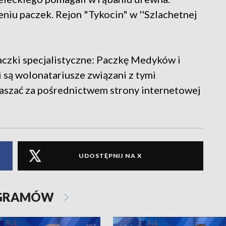
niu paczek. Rejon "Tykocin" w ''Szlachetnej
aczki specjalistyczne: Paczkę Medyków i
są wolonatariusze związani z tymi
łaszać za pośrednictwem strony internetowej
UDOSTĘPNIJ NA X
OGRAMÓW