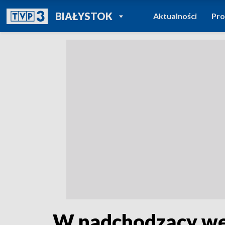
POWRÓT DO
BIAŁYSTOK
Aktualności
Pr
TVP REGIONY
W nadchodzący wee