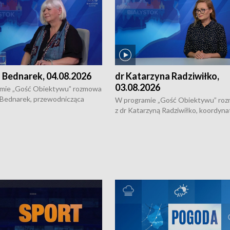
 Bednarek, 04.08.2026
dr Katarzyna Radziwiłko,
03.08.2026
mie „Gość Obiektywu” rozmowa
 Bednarek, przewodnicząca
W programie „Gość Obiektywu” ro
kiej Rady Seniorów, o walce z
z dr Katarzyną Radziwiłko, koordyna
ią, pomysłach na to jak
projektu "Etnomozaika. Współczes
osoby starsze z domów i jak
dziedzictwo kulturowe wsi" o tym, j
t to by nie były same.
wygląda dzisiejsza kultura polskiej w