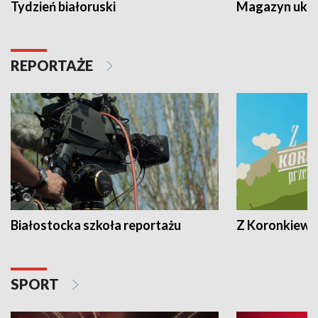
Tydzień białoruski
Magazyn ukra
REPORTAŻE
Białostocka szkoła reportażu
Z Koronkiewic
SPORT