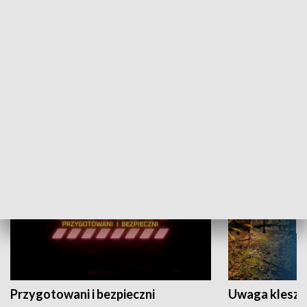
Grajmy Swoje
Białostocki Te
NAUKA I EDUKACJA
Przygotowani i bezpieczni
Uwaga kleszc