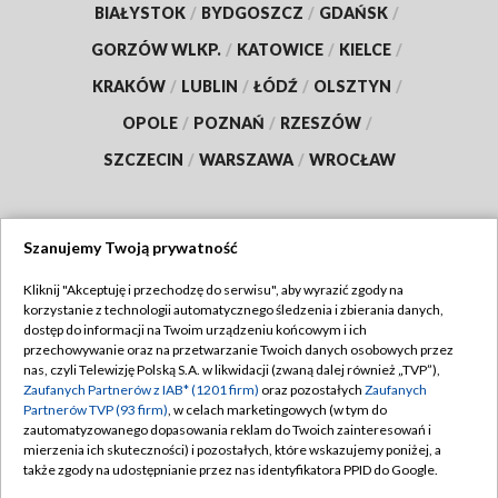
BIAŁYSTOK
/
BYDGOSZCZ
/
GDAŃSK
/
GORZÓW WLKP.
/
KATOWICE
/
KIELCE
/
KRAKÓW
/
LUBLIN
/
ŁÓDŹ
/
OLSZTYN
/
OPOLE
/
POZNAŃ
/
RZESZÓW
/
SZCZECIN
/
WARSZAWA
/
WROCŁAW
Szanujemy Twoją prywatność
Dołącz do nas:
Kliknij "Akceptuję i przechodzę do serwisu", aby wyrazić zgody na
korzystanie z technologii automatycznego śledzenia i zbierania danych,
TVP
dostęp do informacji na Twoim urządzeniu końcowym i ich
Abonament TVP
przechowywanie oraz na przetwarzanie Twoich danych osobowych przez
Regulamin TVP
nas, czyli Telewizję Polską S.A. w likwidacji (zwaną dalej również „TVP”),
Emisja w TVP
Polityka prywatności
Zaufanych Partnerów z IAB* (1201 firm)
oraz pozostałych
Zaufanych
Partnerów TVP (93 firm)
, w celach marketingowych (w tym do
Centrum informacji TVP
Moje zgody
zautomatyzowanego dopasowania reklam do Twoich zainteresowań i
mierzenia ich skuteczności) i pozostałych, które wskazujemy poniżej, a
Naziemna Telewizja Cyfrowa
Pomoc
także zgody na udostępnianie przez nas identyfikatora PPID do Google.
Sklep TVP