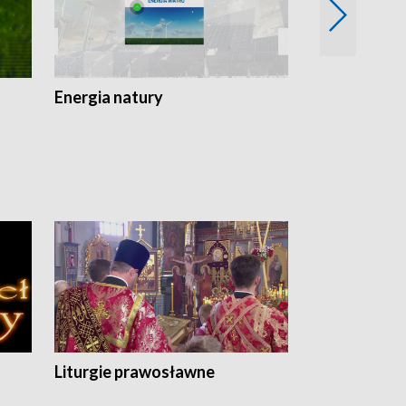
Energia natury
Ogród i nie t
Liturgie prawosławne