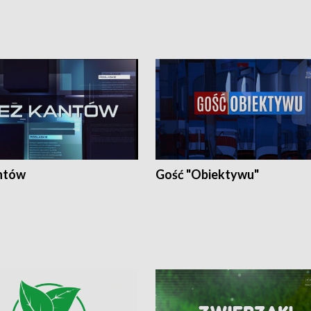
ntów
Gość "Obiektywu"