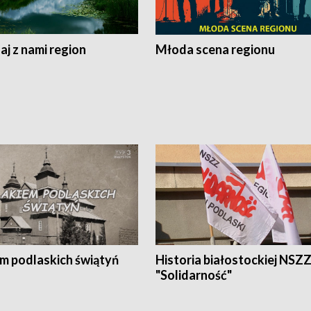
j z nami region
Młoda scena regionu
em podlaskich świątyń
Historia białostockiej NSZ
"Solidarność"