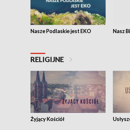
Nasze Podlaskie jest EKO
Nasz B
RELIGIJNE
Żyjący Kościół
Usłysz