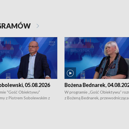
OGRAMÓW
obolewski, 05.08.2026
Bożena Bednarek, 04.08.20
mie "Gość Obiektywu"
W programie „Gość Obiektywu” ro
my z Piotrem Sobolewskim z
z Bożeną Bednarek, przewodnicząca
twa Amickus o możliwościach
Białostockiej Rady Seniorów, o walc
osób dotkniętych przemocą i
samotnością, pomysłach na to jak
u Ośrodka Pomocy Osobom
wyciągać osoby starsze z domów i j
zonym Przestępstwem.
ważne jest to by nie były same.