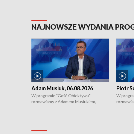
NAJNOWSZE WYDANIA PR
Adam Musiuk, 06.08.2026
Piotr S
W programie "Gość Obiektywu"
W progra
rozmawiamy z Adamem Musiukiem,
rozmawia
podlaskim wojewódzkim konserwatorem
Towarzys
zabytków o kondycji zabytków w regionie
wsparcia 
i naborze wniosków na prace
działani
konserwatorskie.
Pokrzywd