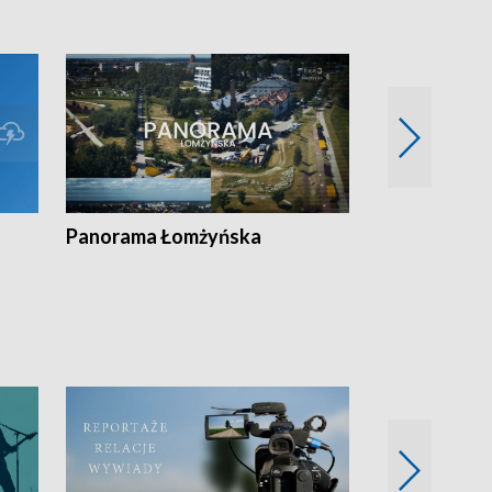
Panorama Łomżyńska
Przegląd suw