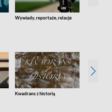
Wywiady, reportaże, relacje
Recepta na...
Z
Kwadrans z historią
Kartki z kal