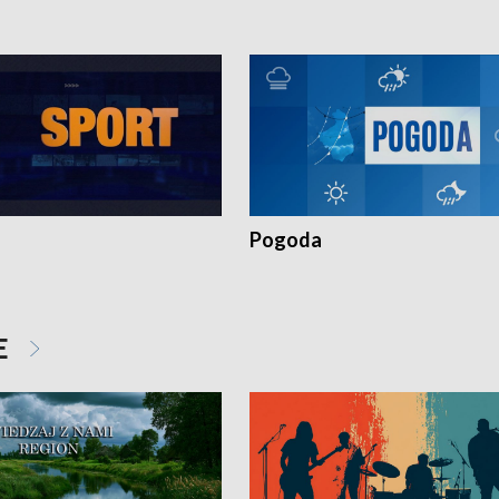
Pogoda
E