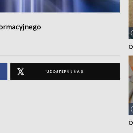
formacyjnego
O
UDOSTĘPNIJ NA X
O