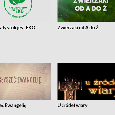
iałystok jest EKO
Zwierzaki od A do Ż
eć Ewangelię
U źródeł wiary