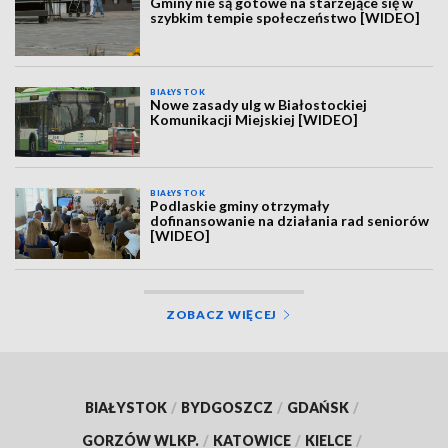
Gminy nie są gotowe na starzejące się w
szybkim tempie społeczeństwo [WIDEO]
BIAŁYSTOK
Nowe zasady ulg w Białostockiej
Komunikacji Miejskiej [WIDEO]
BIAŁYSTOK
Podlaskie gminy otrzymały
dofinansowanie na działania rad seniorów
[WIDEO]
ZOBACZ WIĘCEJ
BIAŁYSTOK
/
BYDGOSZCZ
/
GDAŃSK
/
GORZÓW WLKP.
/
KATOWICE
/
KIELCE
/