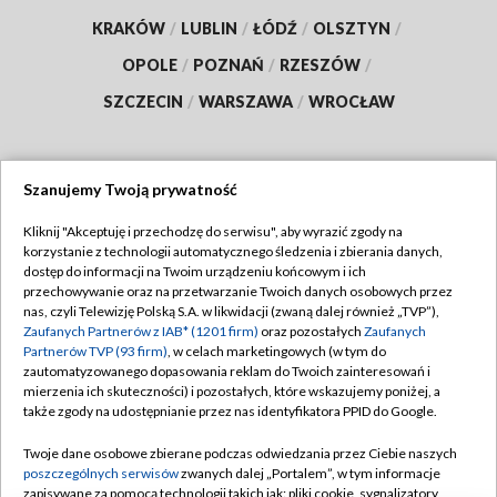
KRAKÓW
/
LUBLIN
/
ŁÓDŹ
/
OLSZTYN
/
OPOLE
/
POZNAŃ
/
RZESZÓW
/
SZCZECIN
/
WARSZAWA
/
WROCŁAW
Szanujemy Twoją prywatność
Dołącz do nas:
Kliknij "Akceptuję i przechodzę do serwisu", aby wyrazić zgody na
korzystanie z technologii automatycznego śledzenia i zbierania danych,
TVP
dostęp do informacji na Twoim urządzeniu końcowym i ich
Abonament TVP
przechowywanie oraz na przetwarzanie Twoich danych osobowych przez
Regulamin TVP
nas, czyli Telewizję Polską S.A. w likwidacji (zwaną dalej również „TVP”),
Emisja w TVP
Polityka prywatności
Zaufanych Partnerów z IAB* (1201 firm)
oraz pozostałych
Zaufanych
Partnerów TVP (93 firm)
, w celach marketingowych (w tym do
Centrum informacji TVP
Moje zgody
zautomatyzowanego dopasowania reklam do Twoich zainteresowań i
mierzenia ich skuteczności) i pozostałych, które wskazujemy poniżej, a
Naziemna Telewizja Cyfrowa
Pomoc
także zgody na udostępnianie przez nas identyfikatora PPID do Google.
Sklep TVP
Biuro reklamy
Twoje dane osobowe zbierane podczas odwiedzania przez Ciebie naszych
Rada Programowa
Kontakt
poszczególnych serwisów
zwanych dalej „Portalem”, w tym informacje
zapisywane za pomocą technologii takich jak: pliki cookie, sygnalizatory