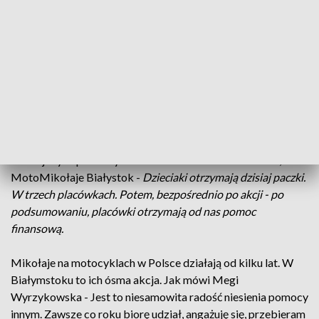
cel - pomoc dla domów dziecka z naszego tutaj rejonu.
Mikołaj Grzegorz dodaje - Chcemy pomóc dla tych dzieci,
które są same w tych domach dziecka i czekają na nas, na
nasze prezenty.
Jak co roku - zaczęło się od zbiórki pieniędzy. Przez
pandemię koronawirusa organizowaną głównie w Internecie.
Za zebrane pieniądze - MotoMikołaje kupili słodycze dla
dzieci z domów dziecka w Białymstoku, Supraślu i Krasnem.
To nie jedyne prezenty. Jak mówi Mariusz Dobrowolski,
MotoMikołaje Białystok -
Dzieciaki otrzymają dzisiaj paczki.
W trzech placówkach. Potem, bezpośrednio po akcji - po
podsumowaniu, placówki otrzymają od nas pomoc
finansową.
Mikołaje na motocyklach w Polsce działają od kilku lat. W
Białymstoku to ich ósma akcja. Jak mówi Megi
Wyrzykowska - Jest to niesamowita radość niesienia pomocy
innym. Zawsze co roku biorę udział, angażuję się, przebieram