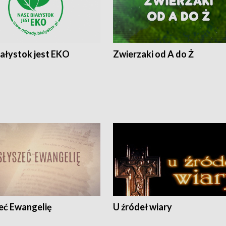
iałystok jest EKO
Zwierzaki od A do Ż
eć Ewangelię
U źródeł wiary