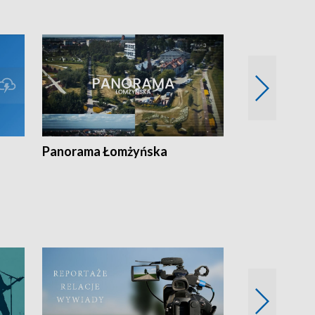
Panorama Łomżyńska
Przegląd suw