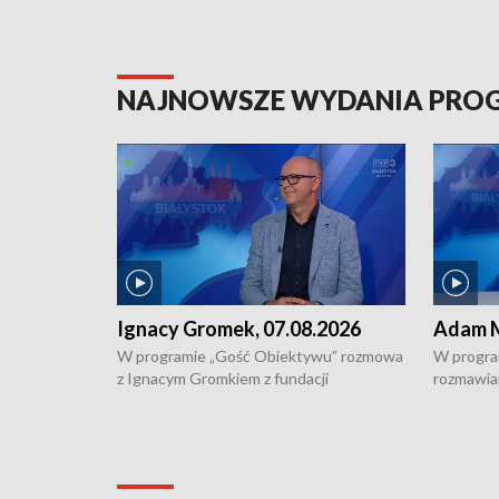
NAJNOWSZE WYDANIA PR
Ignacy Gromek, 07.08.2026
Adam M
W programie „Gość Obiektywu” rozmowa
W progra
z Ignacym Gromkiem z fundacji
rozmawia
"Przystanek Autyzm" o opiece dorosłych
podlaski
osób autystycznych oraz potrzebie
zabytków 
dziennej i całodobowej opieki.
i naborze
konserwa