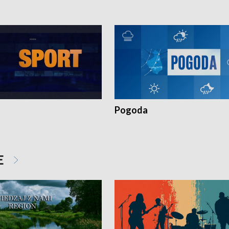
Pogoda
E