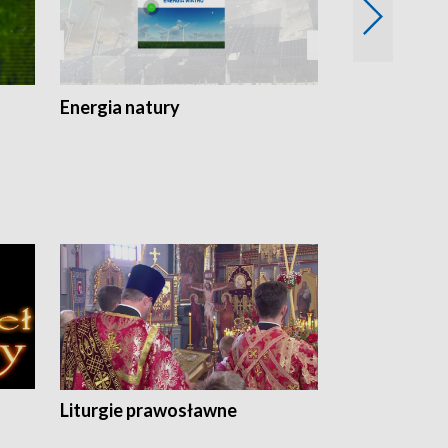
Energia natury
Ogród i nie t
Liturgie prawosławne