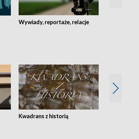
Wywiady, reportaże, relacje
Recepta na...
Z
Kwadrans z historią
Kartki z kal