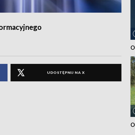
formacyjnego
O
UDOSTĘPNIJ NA X
O