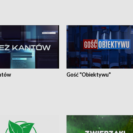
ntów
Gość "Obiektywu"