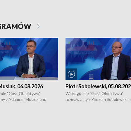
OGRAMÓW
usiuk, 06.08.2026
Piotr Sobolewski, 05.08.20
mie "Gość Obiektywu"
W programie "Gość Obiektywu"
my z Adamem Musiukiem,
rozmawiamy z Piotrem Sobolewskim
m wojewódzkim konserwatorem
Towarzystwa Amickus o możliwości
o kondycji zabytków w regionie
wsparcia osób dotkniętych przemocą
 wniosków na prace
działaniu Ośrodka Pomocy Osobom
torskie.
Pokrzywdzonym Przestępstwem.