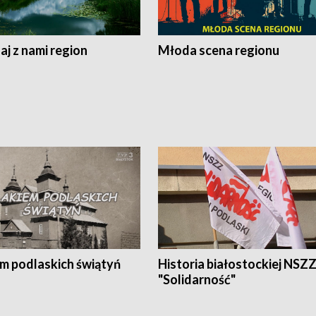
j z nami region
Młoda scena regionu
em podlaskich świątyń
Historia białostockiej NSZ
"Solidarność"