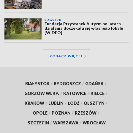
BIAŁYSTOK
Fundacja Przystanek Autyzm po latach
działania doczekała się własnego lokalu
[WIDEO]
ZOBACZ WIĘCEJ
BIAŁYSTOK
/
BYDGOSZCZ
/
GDAŃSK
/
GORZÓW WLKP.
/
KATOWICE
/
KIELCE
/
KRAKÓW
/
LUBLIN
/
ŁÓDŹ
/
OLSZTYN
/
OPOLE
/
POZNAŃ
/
RZESZÓW
/
SZCZECIN
/
WARSZAWA
/
WROCŁAW