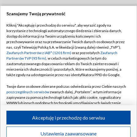
Szanujemy Twoją prywatność
Dołącz do nas:
Kliknij "Akceptuję i przechodzę do serwisu", aby wyrazić zgody na
korzystanie z technologii automatycznego śledzenia i zbierania danych,
TVP
dostęp do informacji na Twoim urządzeniu końcowym i ich
Abonament TVP
przechowywanie oraz na przetwarzanie Twoich danych osobowych przez
Regulamin TVP
nas, czyli Telewizję Polską S.A. w likwidacji (zwaną dalej również „TVP”),
Emisja w TVP
Polityka prywatności
Zaufanych Partnerów z IAB* (1201 firm)
oraz pozostałych
Zaufanych
Partnerów TVP (93 firm)
, w celach marketingowych (w tym do
Centrum informacji TVP
Moje zgody
zautomatyzowanego dopasowania reklam do Twoich zainteresowań i
mierzenia ich skuteczności) i pozostałych, które wskazujemy poniżej, a
Naziemna Telewizja Cyfrowa
Pomoc
także zgody na udostępnianie przez nas identyfikatora PPID do Google.
Sklep TVP
Biuro reklamy
Twoje dane osobowe zbierane podczas odwiedzania przez Ciebie naszych
Rada Programowa
Kontakt
poszczególnych serwisów
zwanych dalej „Portalem”, w tym informacje
zapisywane za pomocą technologii takich jak: pliki cookie, sygnalizatory
System NOS
WWW lub innych podobnych technologii umożliwiających świadczenie
dopasowanych i bezpiecznych usług, personalizację treści oraz reklam,
Informacje o nadawcy
Kanały
udostępnianie funkcji mediów społecznościowych oraz analizowanie
Akceptuję i przechodzę do serwisu
ruchu w Internecie.
Program dla prasy
©2026 Telewizja Polska S.A. w likwidacji
Biuro Reklamy
Twoje dane osobowe zbierane podczas odwiedzania przez Ciebie
Ustawienia zaawansowane
poszczególnych serwisów
na Portalu, takie jak adresy IP, identyfikatory