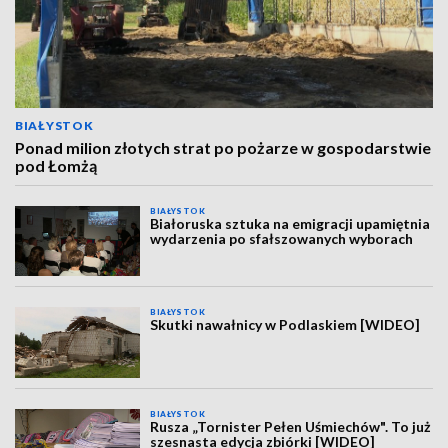
BIAŁYSTOK
Ponad milion złotych strat po pożarze w gospodarstwie
pod Łomżą
BIAŁYSTOK
Białoruska sztuka na emigracji upamiętnia
wydarzenia po sfałszowanych wyborach
BIAŁYSTOK
Skutki nawałnicy w Podlaskiem [WIDEO]
BIAŁYSTOK
Rusza „Tornister Pełen Uśmiechów". To już
szesnasta edycja zbiórki [WIDEO]