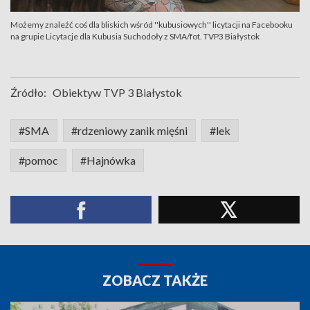
Możemy znaleźć coś dla bliskich wśród ''kubusiowych'' licytacji na Facebooku
na grupie Licytacje dla Kubusia Suchodoły z SMA/fot. TVP3 Białystok
Źródło:
Obiektyw TVP 3 Białystok
#SMA
#rdzeniowy zanik mięśni
#lek
#pomoc
#Hajnówka
ZOBACZ TAKŻE